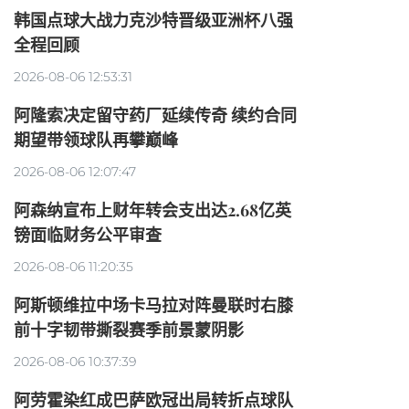
韩国点球大战力克沙特晋级亚洲杯八强
全程回顾
2026-08-06 12:53:31
阿隆索决定留守药厂延续传奇 续约合同
期望带领球队再攀巅峰
2026-08-06 12:07:47
阿森纳宣布上财年转会支出达2.68亿英
镑面临财务公平审查
2026-08-06 11:20:35
阿斯顿维拉中场卡马拉对阵曼联时右膝
前十字韧带撕裂赛季前景蒙阴影
2026-08-06 10:37:39
阿劳霍染红成巴萨欧冠出局转折点球队