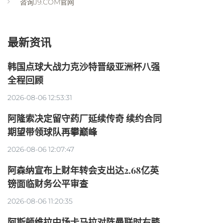
咨询J9.COM官网
最新资讯
韩国点球大战力克沙特晋级亚洲杯八强
全程回顾
2026-08-06 12:53:31
阿隆索决定留守药厂延续传奇 续约合同
期望带领球队再攀巅峰
2026-08-06 12:07:47
阿森纳宣布上财年转会支出达2.68亿英
镑面临财务公平审查
2026-08-06 11:20:35
阿斯顿维拉中场卡马拉对阵曼联时右膝