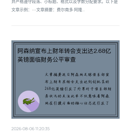
并严格遵守段落、小标题、格式以及字数分配要求。以下是
文章示例：---文章摘要：费尔南多·阿隆...
2026-08-06 11:20:35