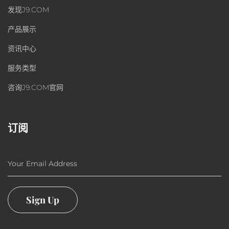
发现J9.COM
产品展示
资讯中心
服务类型
咨询J9.COM官网
订阅
Your Email Address
Sign Up