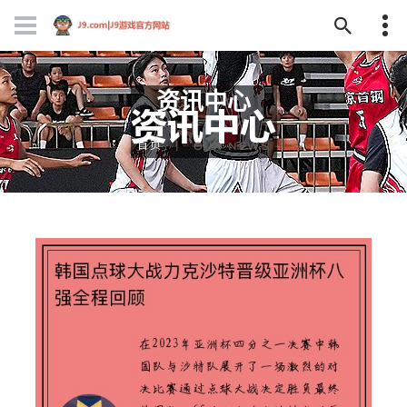
资讯中心
首页
OUR NEWS