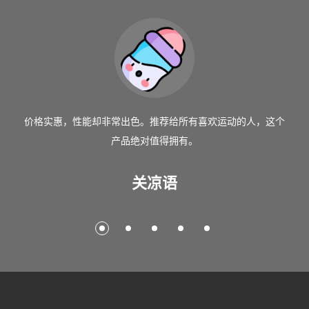
能却非常出色。推荐给所有喜欢运动的人，这个
“在这里购买的运
产品绝对值得拥有。
装服务也很周到
关凉语