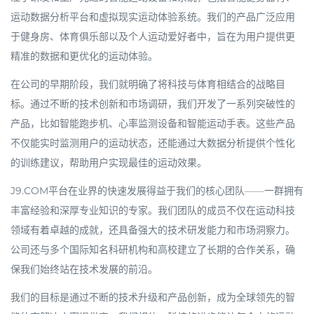
运动数据分析平台和虚拟现实运动体验系统。我们的产品广泛应用
于健身房、体育俱乐部以及个人运动爱好者中，旨在为用户提供更
精准的数据和更优化的运动体验。
在公司的早期阶段，我们就明确了将科技与体育相结合的战略目
标。通过不断的技术创新和市场调研，我们开发了一系列突破性的
产品，比如智能跑步机、心率监测设备和智能运动手表。这些产品
不仅能实时监测用户的运动状态，还能通过大数据分析提供个性化
的训练建议，帮助用户实现最佳的运动效果。
J9.COM平台
在业界的快速发展得益于我们的核心团队——一群拥有
丰富经验和深厚专业知识的专家。我们团队的成员不仅在运动科技
领域有着卓越的成就，还具备强大的技术研发能力和市场洞察力。
公司还与多个国际知名科研机构和高校建立了长期的合作关系，确
保我们始终站在技术发展的前沿。
我们的目标是通过不断的技术升级和产品创新，成为全球领先的智