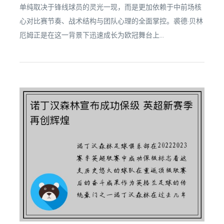
单纯取决于锋线球员的灵光一现，而是更加依赖于中前场核
心对比赛节奏、战术结构与团队心理的全面掌控。裘德·贝林
厄姆正是在这一背景下迅速成长为欧冠舞台上...