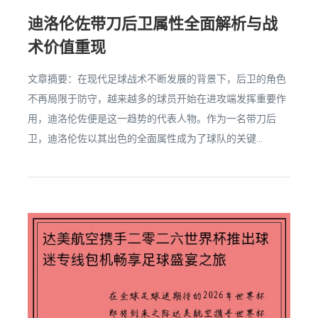
迪洛伦佐带刀后卫属性全面解析与战
术价值重现
文章摘要：在现代足球战术不断发展的背景下，后卫的角色
不再局限于防守，越来越多的球员开始在进攻端发挥重要作
用，迪洛伦佐便是这一趋势的代表人物。作为一名带刀后
卫，迪洛伦佐以其出色的全面属性成为了球队的关键...