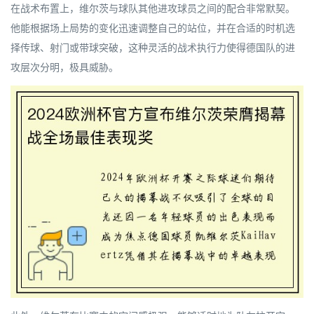
在战术布置上，维尔茨与球队其他进攻球员之间的配合非常默契。
他能根据场上局势的变化迅速调整自己的站位，并在合适的时机选
择传球、射门或带球突破，这种灵活的战术执行力使得德国队的进
攻层次分明，极具威胁。