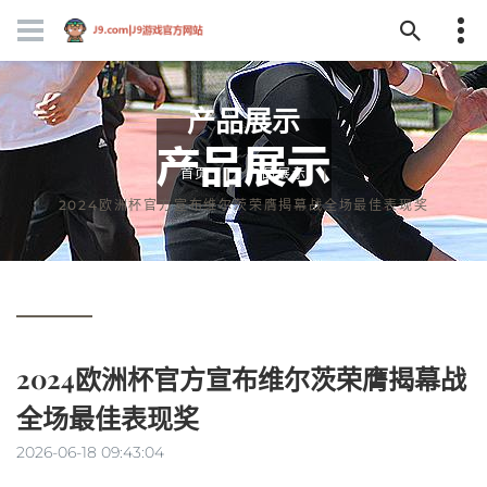
产品展示
首页
产品展示
2024欧洲杯官方宣布维尔茨荣膺揭幕战全场最佳表现奖
2024欧洲杯官方宣布维尔茨荣膺揭幕战
全场最佳表现奖
2026-06-18 09:43:04