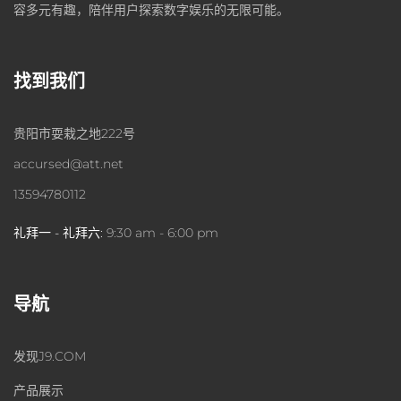
容多元有趣，陪伴用户探索数字娱乐的无限可能。
找到我们
贵阳市耍栽之地222号
accursed@att.net
13594780112
礼拜一 - 礼拜六:
9:30 am - 6:00 pm
导航
发现J9.COM
产品展示