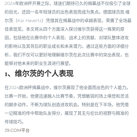
2024年欧洲杯开赛之际，球迷们期待已久的揭幕战不仅吸引了全球
的目光，还因一名年轻球员的出色表现而成为焦点。德国球员凯·维
尔茨（Kai Havertz）凭借其在揭幕战中的卓越表现，荣膺了全场最
佳表现奖。本文将从四个方面深入探讨维尔茨获得这一殊荣的原
因，包括他在比赛中的个人表现、战术上的贡献、对球队整体进攻
的影响以及其背后的职业成长和未来潜力。通过这些方面的详细分
析，我们不仅可以更好地理解维尔茨在此次比赛中的突出表现，也
能够对他未来的职业生涯进行展望。
1、维尔茨的个人表现
在2024欧洲杯揭幕战中，维尔茨展现了他全面而出色的个人能力。
比赛一开始，他便迅速融入比赛节奏，凭借敏锐的场上嗅觉和灵活
的脚步动作，不断为球队创造进攻机会。特别是在下半场，他凭借
一记精准的传中帮助队友得分，展现了其无与伦比的视野与精准的
传球技巧。
J9.COM平台