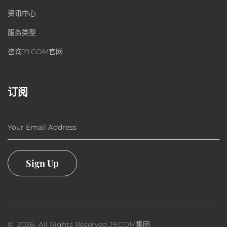
资讯中心
服务类型
咨询J9.COM官网
订阅
Your Email Address
Sign Up
©
2026
- All Rights Reserved
J9.COM集团
.