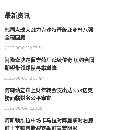
最新资讯
韩国点球大战力克沙特晋级亚洲杯八强
全程回顾
2026-08-06 12:53:31
阿隆索决定留守药厂延续传奇 续约合同
期望带领球队再攀巅峰
2026-08-06 12:07:47
阿森纳宣布上财年转会支出达2.68亿英
镑面临财务公平审查
2026-08-06 11:20:35
阿斯顿维拉中场卡马拉对阵曼联时右膝
前十字韧带撕裂赛季前景蒙阴影