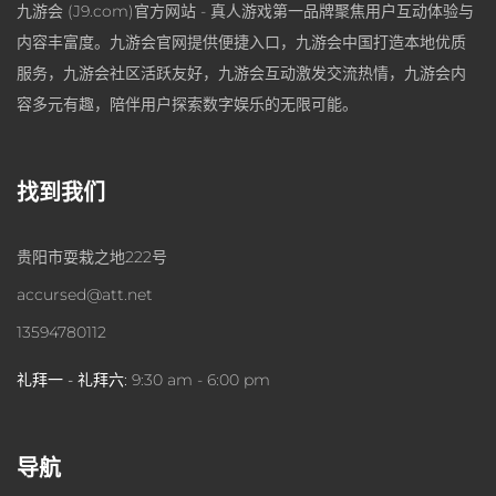
九游会 (J9.com)官方网站 - 真人游戏第一品牌聚焦用户互动体验与
内容丰富度。九游会官网提供便捷入口，九游会中国打造本地优质
服务，九游会社区活跃友好，九游会互动激发交流热情，九游会内
容多元有趣，陪伴用户探索数字娱乐的无限可能。
找到我们
贵阳市耍栽之地222号
accursed@att.net
13594780112
礼拜一 - 礼拜六:
9:30 am - 6:00 pm
导航