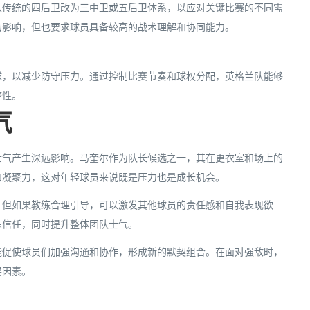
从传统的四后卫改为三中卫或五后卫体系，以应对关键比赛的不同需
的影响，但也要求球员具备较高的战术理解和协同能力。
球，以减少防守压力。通过控制比赛节奏和球权分配，英格兰队能够
整性。
气
士气产生深远影响。马奎尔作为队长候选之一，其在更衣室和场上的
和凝聚力，这对年轻球员来说既是压力也是成长机会。
，但如果教练合理引导，可以激发其他球员的责任感和自我表现欲
练信任，同时提升整体团队士气。
能促使球员们加强沟通和协作，形成新的默契组合。在面对强敌时，
要因素。