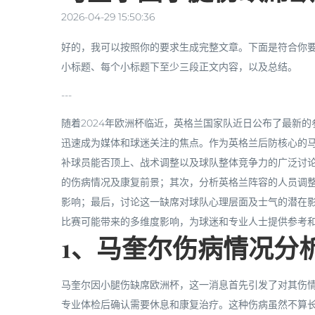
2026-04-29 15:50:36
好的，我可以按照你的要求生成完整文章。下面是符合你要
小标题、每个小标题下至少三段正文内容，以及总结。
---
随着2024年欧洲杯临近，英格兰国家队近日公布了最新
迅速成为媒体和球迷关注的焦点。作为英格兰后防核心的
补球员能否顶上、战术调整以及球队整体竞争力的广泛讨
的伤病情况及康复前景；其次，分析英格兰阵容的人员调
影响；最后，讨论这一缺席对球队心理层面及士气的潜在
比赛可能带来的多维度影响，为球迷和专业人士提供参考
1、马奎尔伤病情况分
马奎尔因小腿伤缺席欧洲杯，这一消息首先引发了对其伤
专业体检后确认需要休息和康复治疗。这种伤病虽然不算