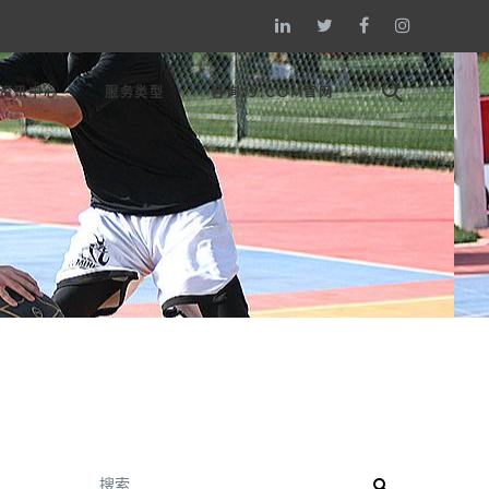
资讯中心
服务类型
咨询J9.COM官网
搜索