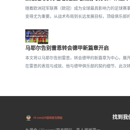
随着欧洲冠军联赛（欧冠）成为全球最具影响力的足球赛
变得尤为重要。从战术布局到长远发展目标，顶级俱乐部的每
马耶尔告别雷恩转会德甲新篇章开启
本文将以马耶尔告别雷恩，转会德甲的新篇章为中心，展
在雷恩的表现与成就、他与德甲俱乐部的契约细节、此次转会
找到我
九游会 (J9.com)官方网站 - 真人游戏第一