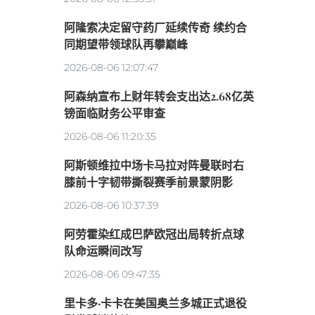
阿隆索决定留守药厂延续传奇 续约合
同期望带领球队再攀巅峰
2026-08-06 12:07:47
阿森纳宣布上财年转会支出达2.68亿英
镑面临财务公平审查
2026-08-06 11:20:35
阿斯顿维拉中场卡马拉对阵曼联时右
膝前十字韧带撕裂赛季前景蒙阴影
2026-08-06 10:37:39
阿劳霍染红成巴萨欧冠出局转折点球
队命运瞬间改写
2026-08-06 09:47:35
里卡多·卡卡在美国奥兰多城正式退役