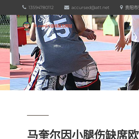
13594780112
accursed@att.net
贵阳市
马奎尔因小腿伤缺席欧