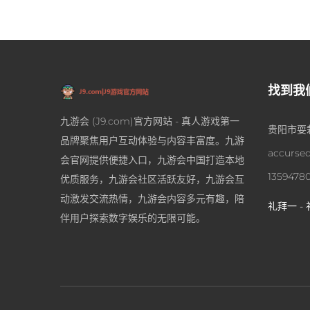
找到我
九游会 (J9.com)官方网站 - 真人游戏第一
贵阳市耍
品牌聚焦用户互动体验与内容丰富度。九游
accurse
会官网提供便捷入口，九游会中国打造本地
13594780
优质服务，九游会社区活跃友好，九游会互
动激发交流热情，九游会内容多元有趣，陪
礼拜一 - 
伴用户探索数字娱乐的无限可能。