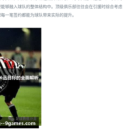
要能够融入球队的整体结构中。顶级俱乐部往往会在引援时综合考虑
保每一笔签约都能为球队带来实际的提升。