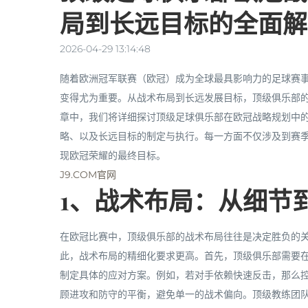
局到长远目标的全面解
2026-04-29 13:14:48
随着欧洲冠军联赛（欧冠）成为全球最具影响力的足球赛
变得尤为重要。从战术布局到长远发展目标，顶级俱乐部
章中，我们将详细探讨顶级足球俱乐部在欧冠战略规划中
略、以及长远目标的制定与执行。每一方面不仅涉及到赛
现欧冠荣耀的最终目标。
J9.COM官网
1、战术布局：从细节
在欧冠比赛中，顶级俱乐部的战术布局往往是决定胜负的
此，战术布局的精细化要求更高。首先，顶级俱乐部需要
制定具体的应对方案。例如，若对手依赖快速反击，那么
顾进攻和防守的平衡，避免单一的战术偏向。顶级教练团