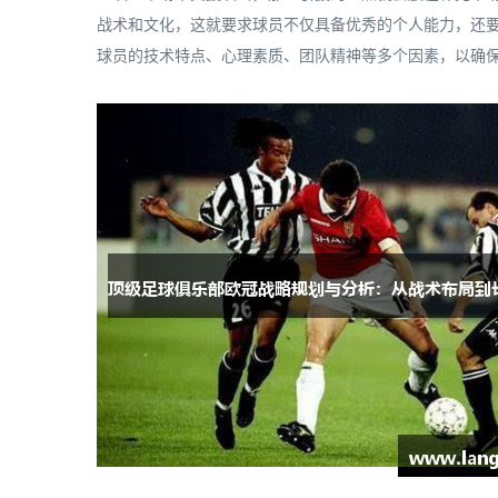
战术和文化，这就要求球员不仅具备优秀的个人能力，还
球员的技术特点、心理素质、团队精神等多个因素，以确