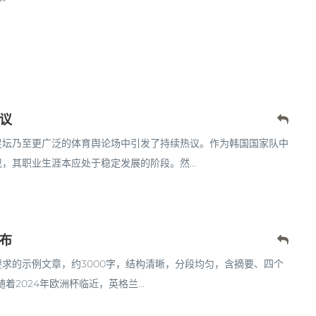
议
足坛乃至更广泛的体育舆论场中引发了持续热议。作为韩国国家队中
其职业生涯本应处于稳定发展的阶段。然...
布
求的示例文章，约3000字，结构清晰，分段均匀，含摘要、四个
着2024年欧洲杯临近，英格兰...