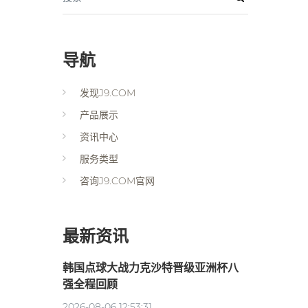
导航
发现J9.COM
产品展示
资讯中心
服务类型
咨询J9.COM官网
最新资讯
韩国点球大战力克沙特晋级亚洲杯八
强全程回顾
2026-08-06 12:53:31