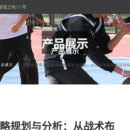
耍栽之地222号
首页
发现J9.COM
产品展示
产品展示
产品展示
顶级足球俱乐部欧冠战略规划与分析：从战术布局到长远目
略规划与分析：从战术布