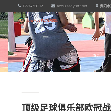
13594780112
accursed@att.net
贵阳市
首页
顶级足球俱乐部欧冠战