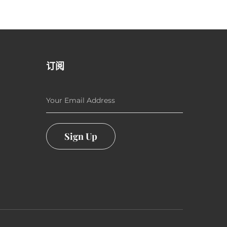
订阅
Your Email Address
Sign Up