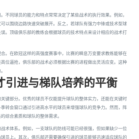
用。不同球员的能力和特点常常决定了某些战术的执行效果。例如，
就可以围绕边路快速突破展开。反之，若球队有强力中锋或技术型球
失误。顶级俱乐部的教练会根据球员的技术特点来设计相应的战术打
配合。在欧冠这样的高强度赛事中，比赛的瞬息万变要求教练能够在
是高位逼抢，俱乐部的战术必须根据比赛的进程做出灵活应变。这种
力。
才引进与梯队培养的平衡
的关键部分。优秀的球员不仅能提升球队的整体实力，还能在关键时
冬季转会窗口通过引进高水平的球员来增强球队的竞争力。然而，阵
员的综合素质和球队的整体需求。
的战术体系。例如，一支球队的防线可能已经很强，但如果缺少一位
场球员上。其次，俱乐部还需要确保引进的球员能够迅速适应球队的