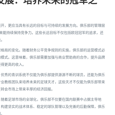
展开，更应当具有长远的目标与可持续的发展方向。俱乐部的管理层
未来能持续保持竞争力。这些长远目标不仅包括欧冠冠军的追求，还
量。
球格局的变化。随着财务公平竞争规则的实施，俱乐部的运营模式必
的模式。这意味着，俱乐部需要加强与商业赞助商的合作，提升品牌
获得更高的收入。
。优秀的青训系统不仅能为俱乐部提供源源不断的球员，还能为俱乐
专业教练团队来培养未来的足球天才，这些天才不仅能为俱乐部带来
在转会市场上带来丰厚的经济回报。
。随着足球市场的全球化，俱乐部不仅要在国内联赛中占据主导地
、构建坚实的战术体系、稳定的球队管理以及完善的后勤保障，俱乐
列。