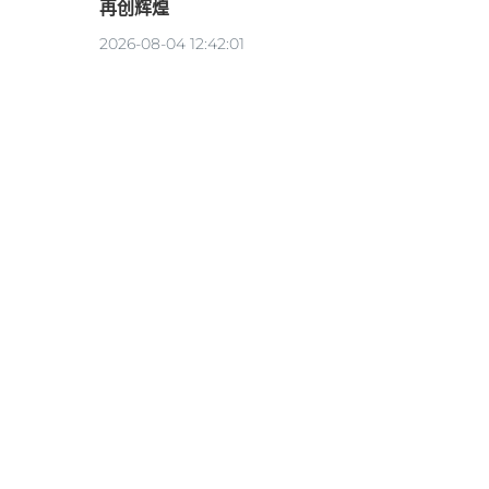
再创辉煌
2026-08-04 12:42:01