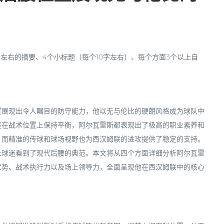
左右的摘要、4个小标题（每个10字左右）、每个方面3个以上自
置展现出令人瞩目的防守能力，他以无与伦比的硬朗风格成为球队中
是在战术位置上保持平衡，阿尔瓦雷斯都表现出了极高的职业素养和
，而精准的传球和球场视野也为西汉姆联的进攻提供了稳定的支持。
让球迷看到了现代后腰的典范。本文将从四个方面详细分析阿尔瓦雷
优势、战术执行力以及场上领导力，全面呈现他在西汉姆联中的核心