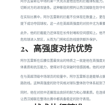
阿尔瓦雷斯在中场的第一大亮点是他出色的拦截球权能力
切断对方的进攻链条。这种敏锐的预判让西汉姆联在防守
在实际比赛中，阿尔瓦雷斯的拦截不仅体现在数量上，更
提下成功夺回球权，这一点在英超高强度的对抗中尤为重
此外，他的拦截能力还体现在长传封堵和空间感知上。他
危险球进入禁区，从而为门将和后防线提供额外保护。
2、高强度对抗优势
阿尔瓦雷斯在后腰位置最突出的特质之一就是他在高强度
体素质和抗压能力，使得对手在突破时倍感困难。他的对
在与英超顶级中场球员的较量中，阿尔瓦雷斯总是能够占
路防线。这种高强度的防守风格对球队整体防守体系起到
同时，他在对抗中还展现出良好的耐力和心理素质。在连
让西汉姆联在整场比赛中都具备稳定的防守表现。