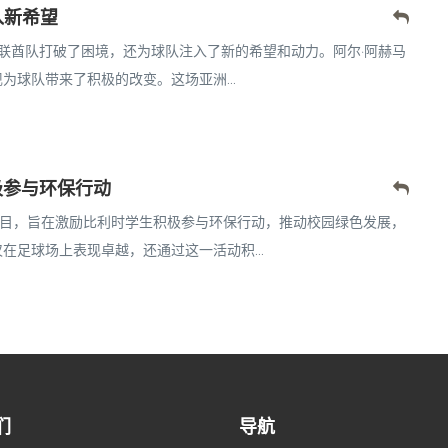
入新希望
阿联酋队打破了困境，还为球队注入了新的希望和动力。阿尔·阿赫马
球队带来了积极的改变。这场亚洲...
极参与环保行动
项目，旨在激励比利时学生积极参与环保行动，推动校园绿色发展，
足球场上表现卓越，还通过这一活动积...
们
导航