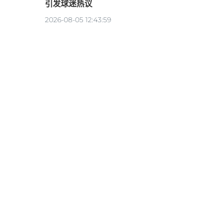
引发球迷热议
2026-08-05 12:43:59