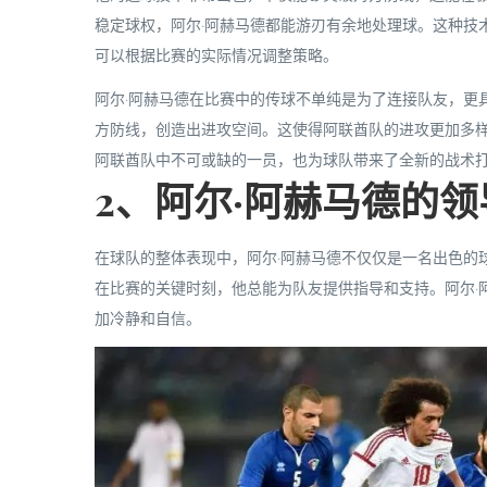
稳定球权，阿尔·阿赫马德都能游刃有余地处理球。这种技
可以根据比赛的实际情况调整策略。
阿尔·阿赫马德在比赛中的传球不单纯是为了连接队友，更
方防线，创造出进攻空间。这使得阿联酋队的进攻更加多
阿联酋队中不可或缺的一员，也为球队带来了全新的战术
2、阿尔·阿赫马德的领
在球队的整体表现中，阿尔·阿赫马德不仅仅是一名出色的
在比赛的关键时刻，他总能为队友提供指导和支持。阿尔·
加冷静和自信。