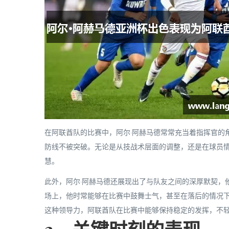
在阿联酋队的比赛中，阿尔·阿赫马德常常充当着指挥官的
防线不被突破。无论是从技战术层面的调整，还是在球员情
慧。
此外，阿尔·阿赫马德还展现出了与队友之间的深厚默契，
场上，他时常能够在比赛中鼓舞士气，甚至在落后的情况
这种领导力，阿联酋队在比赛中能够保持稳定的发挥，不