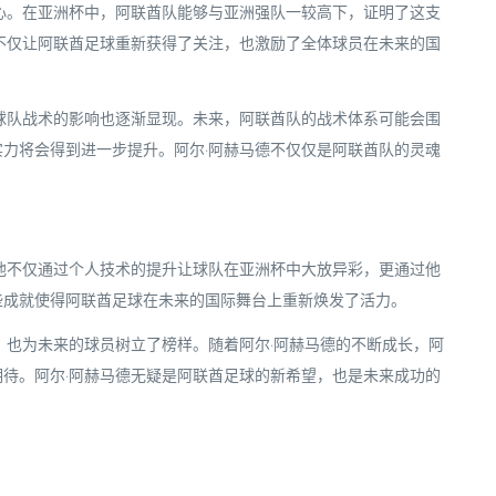
心。在亚洲杯中，阿联酋队能够与亚洲强队一较高下，证明了这支
不仅让阿联酋足球重新获得了关注，也激励了全体球员在未来的国
球队战术的影响也逐渐显现。未来，阿联酋队的战术体系可能会围
力将会得到进一步提升。阿尔·阿赫马德不仅仅是阿联酋队的灵魂
他不仅通过个人技术的提升让球队在亚洲杯中大放异彩，更通过他
些成就使得阿联酋足球在未来的国际舞台上重新焕发了活力。
，也为未来的球员树立了榜样。随着阿尔·阿赫马德的不断成长，阿
待。阿尔·阿赫马德无疑是阿联酋足球的新希望，也是未来成功的