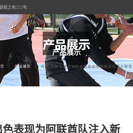
耍栽之地222号
首页
发现J9.COM
产品展示
产品展示
首页
产品展示
阿尔·阿赫马德亚洲杯出色表现为阿联酋队注入新希
出色表现为阿联酋队注入新