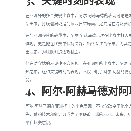
3、关键时刻的表现
在亚洲杯的多个关键比赛中，阿尔·阿赫马德的表现可谓是
站出来，打破僵局或是为球队扭转局面。尤其是在淘汰赛阶
在与亚洲强队的较量中，阿尔·阿赫马德几次在比赛中打入
体现，更是他在比赛中保持冷静、始终专注的结果。尤其
出决定，为球队创造进攻机会。
他在防守端的表现也不容忽视。在亚洲杯的比赛中，阿尔·
热之中。这种关键时刻的表现，不仅证明了阿尔·阿赫马德
员。
4、阿尔·阿赫马德对
阿尔·阿赫马德在亚洲杯上的出色表现，不仅仅改变了他个
先，他的技术和领导力成为了阿联酋足球的标杆。未来，更
平和比赛意识。