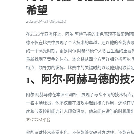
希望
2026-04-21 09:56:30
在2023年亚洲杯上，阿尔·阿赫马德的出色表现不仅帮助
德不仅在比赛中展现了个人技术的卓越，还以他的全能表
的一个高光时刻，更是阿尔·阿赫马德个人职业生涯的重要
重新找到了竞争的信心。本文将从四个方面详细分析阿尔·
特点、领导力的发挥、比赛中的关键时刻以及他对阿联酋
1、阿尔·阿赫马德的技
阿尔·阿赫马德在本届亚洲杯上展现了与众不同的技术特点
一名中场球员，他不仅能在进攻中起到核心作用，还能在防
度和节奏控制能力让人印象深刻，他总能在适当的时机做
J9.COM平台
他的运球技术非常出色，不仅能够突破对方防线，还能在