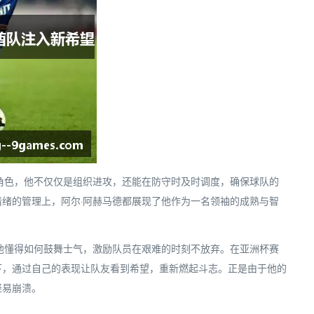
角色，他不仅仅是组织进攻，还能在防守时及时调度，确保球队的
绪的管理上，阿尔·阿赫马德都展现了他作为一名领袖的成熟与智
他懂得如何鼓舞士气，激励队员在艰难的时刻不放弃。在亚洲杯赛
下，通过自己的表现让队友看到希望，重新燃起斗志。正是由于他的
轻易崩溃。