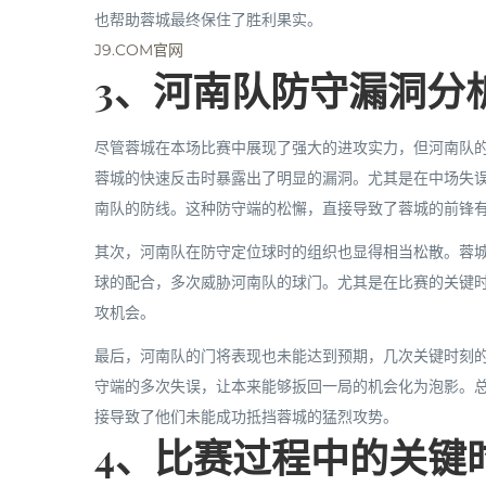
也帮助蓉城最终保住了胜利果实。
J9.COM官网
3、河南队防守漏洞分
尽管蓉城在本场比赛中展现了强大的进攻实力，但河南队
蓉城的快速反击时暴露出了明显的漏洞。尤其是在中场失
南队的防线。这种防守端的松懈，直接导致了蓉城的前锋
其次，河南队在防守定位球时的组织也显得相当松散。蓉
球的配合，多次威胁河南队的球门。尤其是在比赛的关键
攻机会。
最后，河南队的门将表现也未能达到预期，几次关键时刻
守端的多次失误，让本来能够扳回一局的机会化为泡影。
接导致了他们未能成功抵挡蓉城的猛烈攻势。
4、比赛过程中的关键