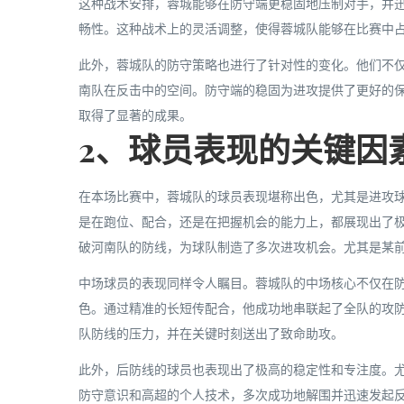
这种战术安排，蓉城能够在防守端更稳固地压制对手，并
畅性。这种战术上的灵活调整，使得蓉城队能够在比赛中
此外，蓉城队的防守策略也进行了针对性的变化。他们不
南队在反击中的空间。防守端的稳固为进攻提供了更好的
取得了显著的成果。
2、球员表现的关键因
在本场比赛中，蓉城队的球员表现堪称出色，尤其是进攻
是在跑位、配合，还是在把握机会的能力上，都展现出了
破河南队的防线，为球队制造了多次进攻机会。尤其是某
中场球员的表现同样令人瞩目。蓉城队的中场核心不仅在
色。通过精准的长短传配合，他成功地串联起了全队的攻
队防线的压力，并在关键时刻送出了致命助攻。
此外，后防线的球员也表现出了极高的稳定性和专注度。
防守意识和高超的个人技术，多次成功地解围并迅速发起