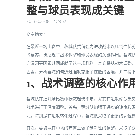
整与球员表现成关键
2026-03-08 12:09:53
文章摘要：
在最近一场比赛中，蓉城队凭借强力进攻战术以压倒性优
的复苏，也展现了战术调整和球员表现的关键作用。蓉城
守漏洞等因素共同成就了这一场胜利。本文将从战术调整
因素，分析蓉城如何通过强攻克服了连败的困境，并在接
1、战术调整的核心作
蓉城队在近几场比赛中状态起伏不定，尤其在进攻端缺乏
战术进行了深度调整。首先，蓉城队加强了进攻的速度和
力。特别是在进攻转化过程中，蓉城队采取了更多的高位
其次，蓉城队在中场的布置上做了创新性的调整，采取了