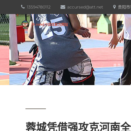
13594780112
accursed@att.net
贵阳市
首页
蓉城凭借强攻克河南全