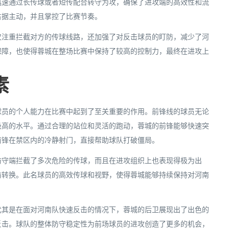
迅速通过长传球或者短传配合转守为攻，确保了进攻端的高效性和流
占据主动，并且掌控了比赛节奏。
仅注重拦截对方的传球线路，还加强了对反击球员的盯防，减少了河
保障，也使得蓉城在整场比赛中保持了较高的控制力，最终在进攻上
素
球员的个人能力在比赛中起到了至关重要的作用。前锋线的球员无论
极高的水平。通过合理的站位和灵活的跑动，蓉城的前锋能够快速突
前锋在禁区内的冷静射门，直接帮助球队打破僵局。
防守端拦截了多次危险的传球，而且在进攻组织上也表现得极为出
防转换。此名球员的高效传球和视野，使得蓉城能够持续保持对河南
尤其是在面对河南队快速反击的情况下，蓉城的后卫展现出了出色的
反击。球队的整体防守稳定性为前场球员的进攻创造了更多的机会，