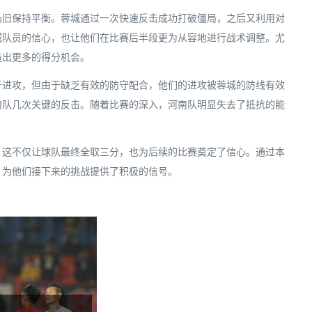
仍旧保持平衡。蓉城通过一次快速反击成功打破僵局，之后又利用对
城队员的信心，也让他们在比赛后半段更为从容地进行战术调整。尤
造出更多的得分机会。
于进攻，但由于缺乏有效的防守配合，他们的进攻被蓉城的防线有效
南队几次关键的反击。随着比赛的深入，河南队明显失去了抵抗的能
，这不仅让球队最终全取三分，也为后续的比赛奠定了信心。通过本
，为他们接下来的挑战提供了积极的信号。