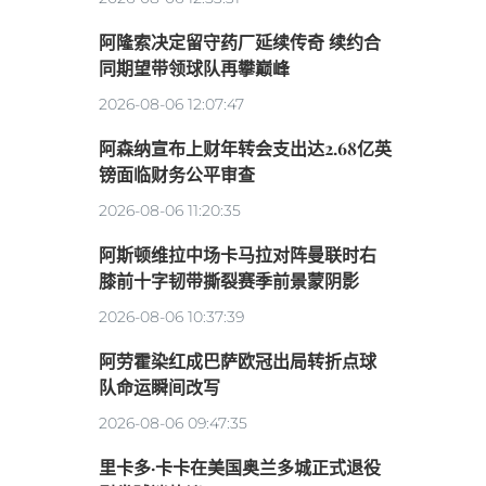
阿隆索决定留守药厂延续传奇 续约合
同期望带领球队再攀巅峰
2026-08-06 12:07:47
阿森纳宣布上财年转会支出达2.68亿英
镑面临财务公平审查
2026-08-06 11:20:35
阿斯顿维拉中场卡马拉对阵曼联时右
膝前十字韧带撕裂赛季前景蒙阴影
2026-08-06 10:37:39
阿劳霍染红成巴萨欧冠出局转折点球
队命运瞬间改写
2026-08-06 09:47:35
里卡多·卡卡在美国奥兰多城正式退役