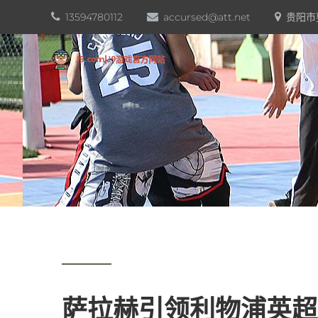
13594780112
accursed@att.net
贵阳市
萨拉赫引领利物浦英超