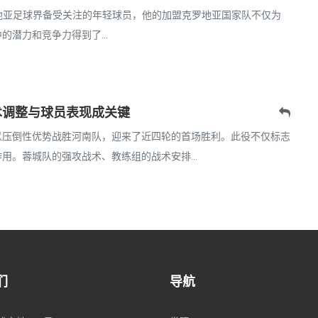
近年来克罗地亚足球界备受关注的年轻球员，他的加盟克罗地亚国家队不仅为
潜力和竞争力得到了...
术调整与球员表现成关键
以压倒性优势战胜河南队，迎来了近四轮的首场胜利。此役不仅标志
。蓉城队的强攻战术、教练组的战术安排...
们
导航