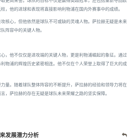
争取更高荣誉。球队的目标不仅是赢得英超冠军，还包括重新夺回欧
砥柱，他的进球和表现将直接影响利物浦在国内外赛事中的成绩。
进攻核心，但他依然是球队不可或缺的灵魂人物。萨拉赫无疑是未来
球队阵容中的关键人物。
核心，他不仅仅是进攻端的关键人物，更是利物浦崛起的象征。通过
与利物浦的辉煌历史紧密相连。他不仅在个人荣誉上取得了巨大的成
要力量。随着球队整体阵容的不断提升，萨拉赫的经验和领导力将在
而言，萨拉赫的存在无疑是球队未来荣耀之路的坚实保障。
来发展潜力分析