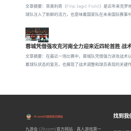
文章摘要：菲奥利奇（Filip Jagić Fiolić）是
球队注入了新鲜的活力，也意味着国家队在未来国际赛事中的
蓉城凭借强攻克河南全力迎来近四轮首胜 战
文章摘要：在最近一场比赛中，蓉城队凭借强力进攻战术
着球队状态的复苏，也展现了战术调整和球员表现的关键作用
找到我
九游会 (J9.com)官方网站 - 真人游戏第一