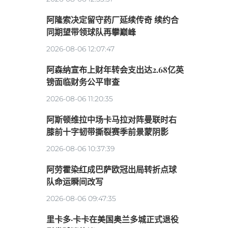
阿隆索决定留守药厂延续传奇 续约合
同期望带领球队再攀巅峰
2026-08-06 12:07:47
阿森纳宣布上财年转会支出达2.68亿英
镑面临财务公平审查
2026-08-06 11:20:35
阿斯顿维拉中场卡马拉对阵曼联时右
膝前十字韧带撕裂赛季前景蒙阴影
2026-08-06 10:37:39
阿劳霍染红成巴萨欧冠出局转折点球
队命运瞬间改写
2026-08-06 09:47:35
里卡多·卡卡在美国奥兰多城正式退役