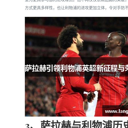
方式更具多样性，也让利物浦的进攻更加立体，令对手防
3、萨拉赫与利物浦历