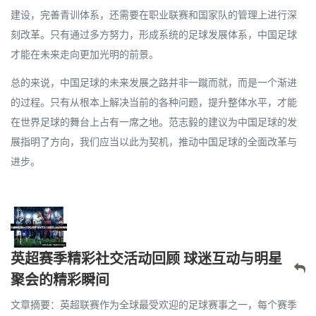
建设，完善青训体系，还需要在职业联赛和国家队的管理上进行深
刻改革。只有通过多方努力，形成系统的足球发展体系，中国足球
才能在未来走向更加光明的前景。
总的来说，中国足球的未来发展之路并非一蹴而就，而是一个渐进
的过程。只有从根本上解决当前的各种问题，提升整体水平，才能
在世界足球的舞台上占有一席之地。范志毅的建议为中国足球的发
展指明了方向，我们应当以此为契机，推动中国足球的全面改革与
进步。
英超赛季精彩社交活动回顾 球迷互动与明星
聚会的精彩瞬间
文章摘要：英超联赛作为全球最受欢迎的足球赛事之一，每个赛季