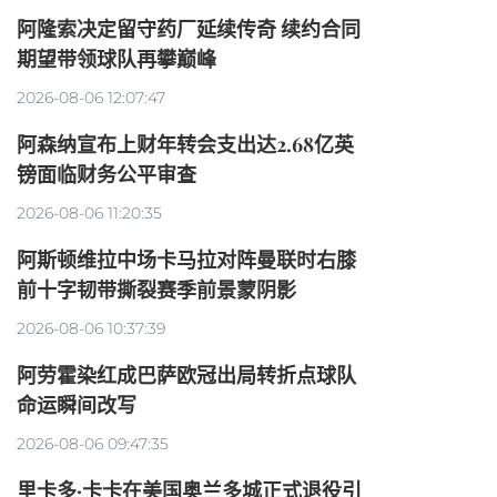
阿隆索决定留守药厂延续传奇 续约合同
期望带领球队再攀巅峰
2026-08-06 12:07:47
阿森纳宣布上财年转会支出达2.68亿英
镑面临财务公平审查
2026-08-06 11:20:35
阿斯顿维拉中场卡马拉对阵曼联时右膝
前十字韧带撕裂赛季前景蒙阴影
2026-08-06 10:37:39
阿劳霍染红成巴萨欧冠出局转折点球队
命运瞬间改写
2026-08-06 09:47:35
里卡多·卡卡在美国奥兰多城正式退役引