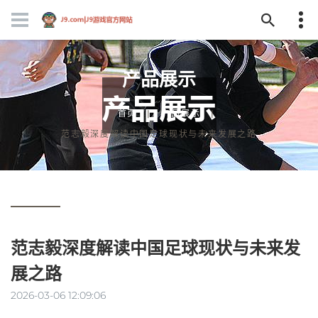
产品展示
首页
产品展示
范志毅深度解读中国足球现状与未来发展之路
范志毅深度解读中国足球现状与未来发
展之路
2026-03-06 12:09:06