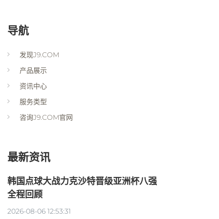
导航
发现J9.COM
产品展示
资讯中心
服务类型
咨询J9.COM官网
最新资讯
韩国点球大战力克沙特晋级亚洲杯八强
全程回顾
2026-08-06 12:53:31