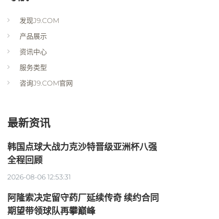
发现J9.COM
产品展示
资讯中心
服务类型
咨询J9.COM官网
最新资讯
韩国点球大战力克沙特晋级亚洲杯八强
全程回顾
2026-08-06 12:53:31
阿隆索决定留守药厂延续传奇 续约合同
期望带领球队再攀巅峰