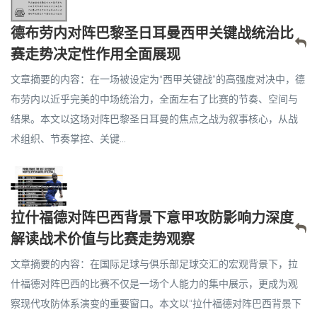
德布劳内对阵巴黎圣日耳曼西甲关键战统治比
赛走势决定性作用全面展现
文章摘要的内容：在一场被设定为“西甲关键战”的高强度对决中，德
布劳内以近乎完美的中场统治力，全面左右了比赛的节奏、空间与
结果。本文以这场对阵巴黎圣日耳曼的焦点之战为叙事核心，从战
术组织、节奏掌控、关键...
拉什福德对阵巴西背景下意甲攻防影响力深度
解读战术价值与比赛走势观察
文章摘要的内容：在国际足球与俱乐部足球交汇的宏观背景下，拉
什福德对阵巴西的比赛不仅是一场个人能力的集中展示，更成为观
察现代攻防体系演变的重要窗口。本文以“拉什福德对阵巴西背景下