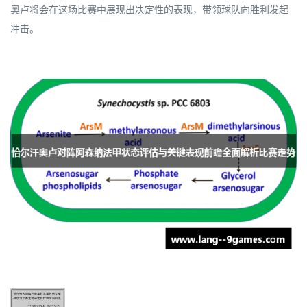
奥卢将会在这场比赛中展现出决定性的表现，带领球队向胜利发起
冲击。