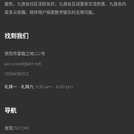
服务，九游会社区活跃友好，九游会互动激发交流热情，九游会内
容多元有趣，陪伴用户探索数字娱乐的无限可能。
找到我们
贵阳市耍栽之地222号
accursed@att.net
13594780112
礼拜一 - 礼拜六:
9:30 am - 6:00 pm
导航
发现J9.COM