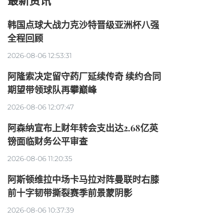
最新资讯
韩国点球大战力克沙特晋级亚洲杯八强
全程回顾
2026-08-06 12:53:31
阿隆索决定留守药厂延续传奇 续约合同
期望带领球队再攀巅峰
2026-08-06 12:07:47
阿森纳宣布上财年转会支出达2.68亿英
镑面临财务公平审查
2026-08-06 11:20:35
阿斯顿维拉中场卡马拉对阵曼联时右膝
前十字韧带撕裂赛季前景蒙阴影
2026-08-06 10:37:39