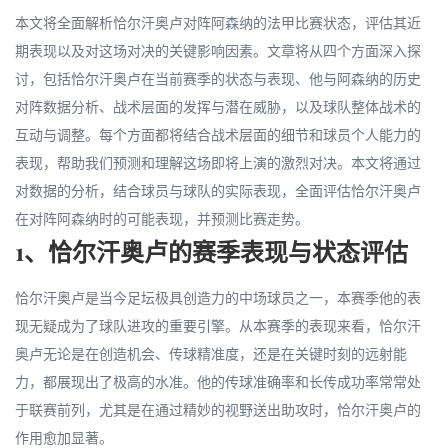
本文将全面解析恰尔汗奥卢对阵阿森纳的法甲比赛状态，评估其近
期表现以及对这场对决的关键影响因素。文章将从四个方面深入探
讨，包括恰尔汗奥卢在当前赛季的状态与表现、他与阿森纳的历史
对阵数据分析、战术层面的发挥与潜在威胁，以及球队整体战术的
互动与调整。每个方面都将结合战术层面的细节和球员个人能力的
表现，帮助我们预测和理解这场即将上演的激烈对决。本文将通过
对数据的分析，结合球员与球队的实际表现，全面评估恰尔汗奥卢
在对阵阿森纳时的可能表现，并预测比赛走势。
1、恰尔汗奥卢的赛季表现与状态评估
恰尔汗奥卢是当今足坛极具创造力的中场球员之一，本赛季他的表
现无疑成为了球队进攻的重要引擎。从本赛季的表现来看，恰尔汗
奥卢无论是在创造机会、传球精准度，还是在关键时刻的远射能
力，都展现出了极高的水准。他的传球准确率和长传成功率常常处
于联赛前列，尤其是在通过精妙的视野送出助攻时，恰尔汗奥卢的
作用愈加显著。