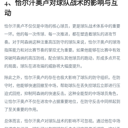
4、恰尔汗奥卢对球队战术的影响与互
动
恰尔汗奥卢不仅仅是中场的核心球员，更是球队战术体系中的重要
一环。他的每一次传球、每一次推进，都在塑造着球队的进攻节
奏。对于阿森纳这种注重高压防守的球队来说，恰尔汗奥卢的球场
指挥能力和对比赛节奏的掌控尤为重要。如果他能够在比赛中有效
突破阿森纳的高压防线，配合球队其他球员的跑动，形成多点开花
的局面，球队在进攻端的威胁将大幅度提升。
除此之外，恰尔汗奥卢的存在也极大影响了球队的防守组织。在防
守时，他能够快速回撤至中场，帮助球队在丢失控球后立即进行压
迫式回抢，抑制阿森纳的快速反击。这种全能型的中场球员角色，
让恰尔汗奥卢不仅在进攻中占据重要地位，在防守反击中同样起到
了至关重要的作用。
总体而言，恰尔汗奥卢对球队战术的影响不可忽视。通过他在中场