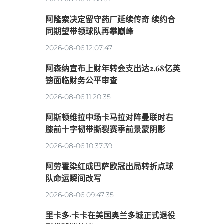
阿隆索决定留守药厂延续传奇 续约合
同期望带领球队再攀巅峰
2026-08-06 12:07:47
阿森纳宣布上财年转会支出达2.68亿英
镑面临财务公平审查
2026-08-06 11:20:35
阿斯顿维拉中场卡马拉对阵曼联时右
膝前十字韧带撕裂赛季前景蒙阴影
2026-08-06 10:37:39
阿劳霍染红成巴萨欧冠出局转折点球
队命运瞬间改写
2026-08-06 09:47:35
里卡多·卡卡在美国奥兰多城正式退役