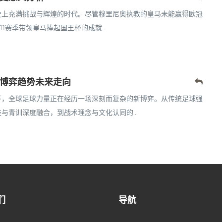
史上充满挑战与辉煌的时代。尽管穆里尼奥执教的皇马未能赢得欧冠
1赛季带领皇马捧起国王杯的成就...
博弈趋势未来走向
下，全球足球力量正在经历一场深刻而复杂的新博弈。从传统足球强
青训深度融合，到战术理念与文化认同的...
们
导航