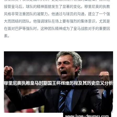
接管皇马后，球队的精神面貌发生了显著的变化。穆里尼奥的执教
风格非常注重团队的凝聚力，他通过与球员的沟通，建立了一个强
大而团结的团队。他强调球队在场上要有强烈的集体意识，尤其是
在面对巴萨等强队时，这种团队精神成为了皇马战胜对手的重要因
素。