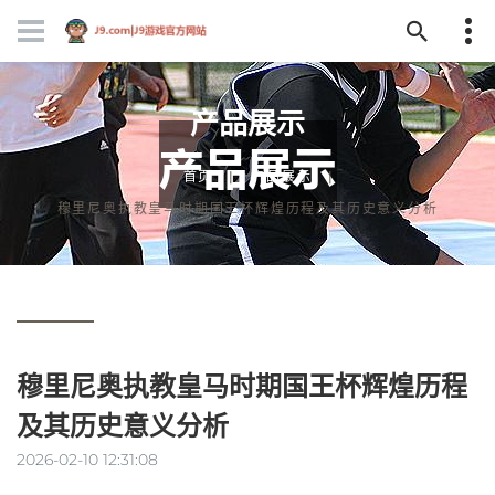
产品展示
首页
产品展示
穆里尼奥执教皇马时期国王杯辉煌历程及其历史意义分析
穆里尼奥执教皇马时期国王杯辉煌历程
及其历史意义分析
2026-02-10 12:31:08