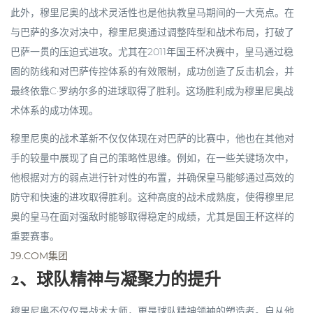
此外，穆里尼奥的战术灵活性也是他执教皇马期间的一大亮点。在
与巴萨的多次对决中，穆里尼奥通过调整阵型和战术布局，打破了
巴萨一贯的压迫式进攻。尤其在2011年国王杯决赛中，皇马通过稳
固的防线和对巴萨传控体系的有效限制，成功创造了反击机会，并
最终依靠C·罗纳尔多的进球取得了胜利。这场胜利成为穆里尼奥战
术体系的成功体现。
穆里尼奥的战术革新不仅仅体现在对巴萨的比赛中，他也在其他对
手的较量中展现了自己的策略性思维。例如，在一些关键场次中，
他根据对方的弱点进行针对性的布置，并确保皇马能够通过高效的
防守和快速的进攻取得胜利。这种高度的战术成熟度，使得穆里尼
奥的皇马在面对强敌时能够取得稳定的成绩，尤其是国王杯这样的
重要赛事。
J9.COM集团
2、球队精神与凝聚力的提升
穆里尼奥不仅仅是战术大师，更是球队精神领袖的塑造者。自从他