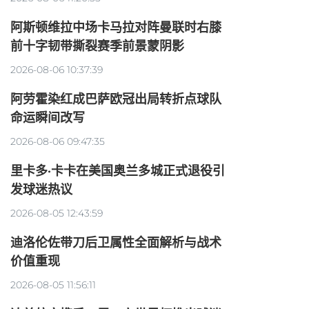
阿斯顿维拉中场卡马拉对阵曼联时右膝
前十字韧带撕裂赛季前景蒙阴影
2026-08-06 10:37:39
阿劳霍染红成巴萨欧冠出局转折点球队
命运瞬间改写
2026-08-06 09:47:35
里卡多·卡卡在美国奥兰多城正式退役引
发球迷热议
2026-08-05 12:43:59
迪洛伦佐带刀后卫属性全面解析与战术
价值重现
2026-08-05 11:56:11