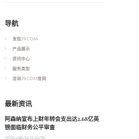
导航
发现J9.COM
产品展示
资讯中心
服务类型
咨询J9.COM官网
最新资讯
阿森纳宣布上财年转会支出达2.68亿英
镑面临财务公平审查
2026-08-06 11:20:35