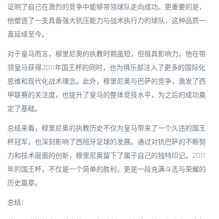
证明了自己在激烈的竞争中能够带领球队走向成功。更重要的是，
他塑造了一支具备强大抗压能力与战术执行力的球队，这种品质一
直延续至今。
对于皇马而言，穆里尼奥的执教时期虽短，但极具影响力。他在带
领皇马获得2011年国王杯的同时，也为俱乐部注入了更多的国际化
思维和现代化战术理念。此外，穆里尼奥与巴萨的竞争，激发了西
甲联赛的关注度，也提升了皇马的整体竞技水平，为之后的成功奠
定了基础。
总结来看，穆里尼奥的执教历史不仅为皇马带来了一个久违的国王
杯冠军，也深刻影响了西班牙足球的发展。通过对抗巴萨的不断努
力和技术层面的创新，穆里尼奥留下了属于自己的独特印记。2011
年的国王杯，不仅是一个简单的胜利，更是一段充满斗志与荣耀的
历史篇章。
总结：