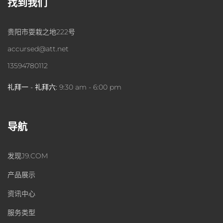
找到我们
贵阳市耍栽之地222号
accursed@att.net
13594780112
礼拜一 - 礼拜六:
9:30 am - 6:00 pm
导航
发现J9.COM
产品展示
资讯中心
服务类型