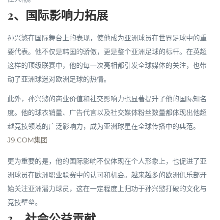
2、国际影响力拓展
孙兴慜在国际舞台上的表现，使他成为亚洲球员在世界足球中的重
要代表。他不仅是韩国的骄傲，更是整个亚洲足球的标杆。在英超
这样的顶级联赛中，他的每一次亮相都引发全球媒体的关注，也带
动了亚洲球迷对欧洲足球的热情。
此外，孙兴慜的商业价值和社交影响力也显著提升了他的国际知名
度。他的球衣销量、广告代言以及社交媒体粉丝数量都体现出他超
越竞技领域的广泛影响力，成为亚洲球星在全球传播中的典范。
J9.COM集团
更为重要的是，他的国际影响不仅体现在个人形象上，也促进了亚
洲球员在欧洲职业联赛中的认可和机会。越来越多的欧洲俱乐部开
始关注亚洲潜力球员，这在一定程度上归功于孙兴慜打破的文化与
竞技壁垒。
3、社会公益贡献