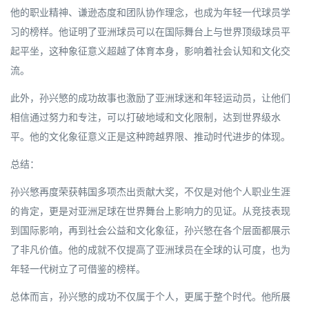
他的职业精神、谦逊态度和团队协作理念，也成为年轻一代球员学
习的榜样。他证明了亚洲球员可以在国际舞台上与世界顶级球员平
起平坐，这种象征意义超越了体育本身，影响着社会认知和文化交
流。
此外，孙兴慜的成功故事也激励了亚洲球迷和年轻运动员，让他们
相信通过努力和专注，可以打破地域和文化限制，达到世界级水
平。他的文化象征意义正是这种跨越界限、推动时代进步的体现。
总结：
孙兴慜再度荣获韩国多项杰出贡献大奖，不仅是对他个人职业生涯
的肯定，更是对亚洲足球在世界舞台上影响力的见证。从竞技表现
到国际影响，再到社会公益和文化象征，孙兴慜在各个层面都展示
了非凡价值。他的成就不仅提高了亚洲球员在全球的认可度，也为
年轻一代树立了可借鉴的榜样。
总体而言，孙兴慜的成功不仅属于个人，更属于整个时代。他所展