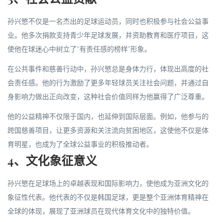
孙兴慜不仅是一名杰出的足球运动员，同时也积极参与社会公益事
业。他多次捐款支持青少年足球发展，并资助教育和医疗项目，这
使他在球迷心中树立了“有责任感的榜样”形象。
在公共事件和慈善行动中，孙兴慜总是身体力行，体现出高度的社
会责任感。他的行为激励了更多年轻球员关注社会问题，并通过自
身影响力做出正向改变，这种社会价值同样为他赢得了广泛尊重。
他的公益精神不仅限于国内，也延伸到国际层面。例如，他参与的
跨国慈善项目，让更多资源和关注流向贫困地区，这使他不仅是体
育明星，也成为了全球公益事业的积极推动者。
4、文化象征意义
孙兴慜在足球场上的卓越表现和国际影响力，使他成为亚洲文化的
象征性代表。他代表的不仅是韩国足球，更是整个亚洲体育精神在
全球的体现，展现了亚洲球员在现代体育文化中的独特价值。