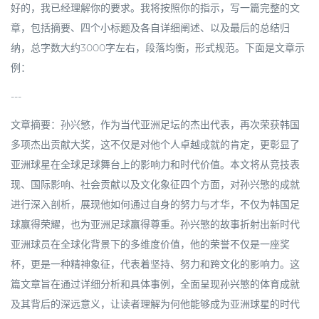
好的，我已经理解你的要求。我将按照你的指示，写一篇完整的文
章，包括摘要、四个小标题及各自详细阐述、以及最后的总结归
纳，总字数大约3000字左右，段落均衡，形式规范。下面是文章示
例：
---
文章摘要：孙兴慜，作为当代亚洲足坛的杰出代表，再次荣获韩国
多项杰出贡献大奖，这不仅是对他个人卓越成就的肯定，更彰显了
亚洲球星在全球足球舞台上的影响力和时代价值。本文将从竞技表
现、国际影响、社会贡献以及文化象征四个方面，对孙兴慜的成就
进行深入剖析，展现他如何通过自身的努力与才华，不仅为韩国足
球赢得荣耀，也为亚洲足球赢得尊重。孙兴慜的故事折射出新时代
亚洲球员在全球化背景下的多维度价值，他的荣誉不仅是一座奖
杯，更是一种精神象征，代表着坚持、努力和跨文化的影响力。这
篇文章旨在通过详细分析和具体事例，全面呈现孙兴慜的体育成就
及其背后的深远意义，让读者理解为何他能够成为亚洲球星的时代