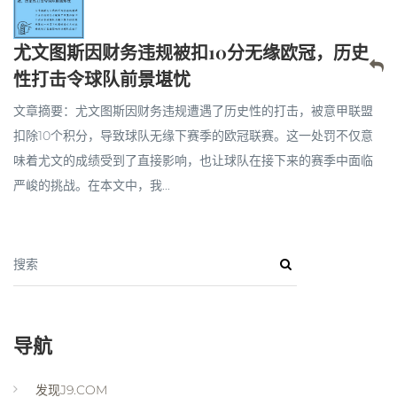
尤文图斯因财务违规被扣10分无缘欧冠，历史
性打击令球队前景堪忧
文章摘要：尤文图斯因财务违规遭遇了历史性的打击，被意甲联盟
扣除10个积分，导致球队无缘下赛季的欧冠联赛。这一处罚不仅意
味着尤文的成绩受到了直接影响，也让球队在接下来的赛季中面临
严峻的挑战。在本文中，我...
搜索
导航
发现J9.COM