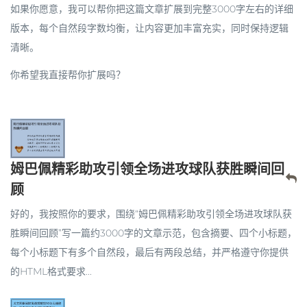
如果你愿意，我可以帮你把这篇文章扩展到完整3000字左右的详细
版本，每个自然段字数均衡，让内容更加丰富充实，同时保持逻辑
清晰。
你希望我直接帮你扩展吗？
姆巴佩精彩助攻引领全场进攻球队获胜瞬间回
顾
好的，我按照你的要求，围绕“姆巴佩精彩助攻引领全场进攻球队获
胜瞬间回顾”写一篇约3000字的文章示范，包含摘要、四个小标题，
每个小标题下有多个自然段，最后有两段总结，并严格遵守你提供
的HTML格式要求...