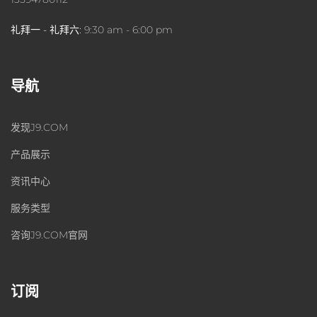
礼拜一 - 礼拜六:
9:30 am - 6:00 pm
导航
发现J9.COM
产品展示
资讯中心
服务类型
咨询J9.COM官网
订阅