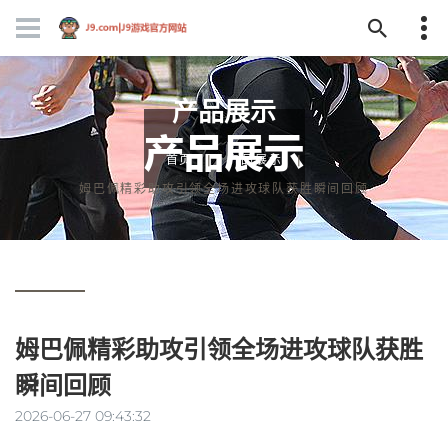
产品展示
首页
产品展示
姆巴佩精彩助攻引领全场进攻球队获胜瞬间回顾
姆巴佩精彩助攻引领全场进攻球队获胜
瞬间回顾
2026-06-27 09:43:32