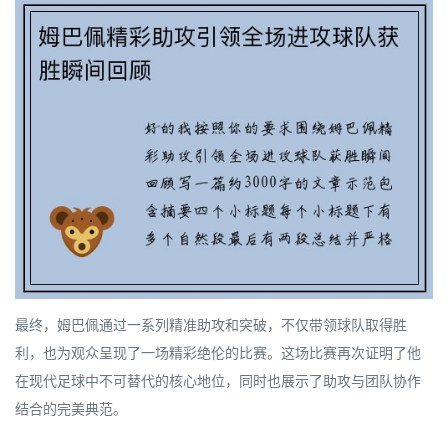
最终，姆巴佩通过一系列精准助攻和突破，不仅带领球队取得胜
利，也为观众呈现了一场精彩绝伦的比赛。这场比赛再次证明了他
在现代足球中不可替代的核心地位，同时也展示了助攻与团队协作
结合的完美典范。