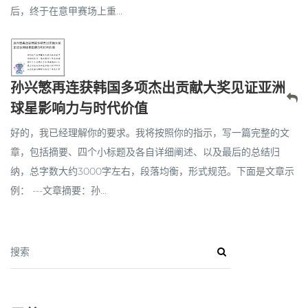
后，终于在意甲赛场上重...
孙兴慜再连获韩国多项杰出贡献大奖见证亚洲
球星影响力与时代价值
好的，我已经理解你的要求。我将按照你的指示，写一篇完整的文
章，包括摘要、四个小标题及各自详细阐述、以及最后的总结归
纳，总字数大约3000字左右，段落均衡，形式规范。下面是文章示
例： ---文章摘要：孙...
搜索