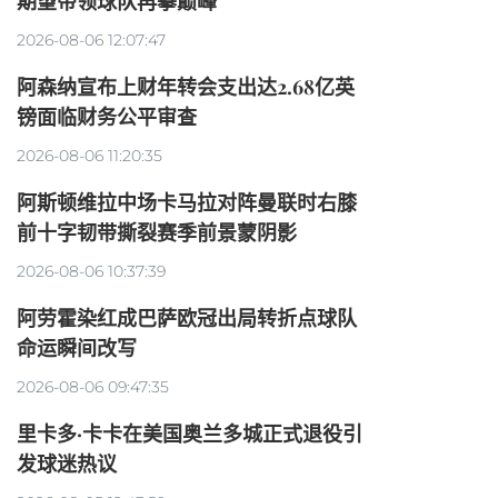
期望带领球队再攀巅峰
2026-08-06 12:07:47
阿森纳宣布上财年转会支出达2.68亿英
镑面临财务公平审查
2026-08-06 11:20:35
阿斯顿维拉中场卡马拉对阵曼联时右膝
前十字韧带撕裂赛季前景蒙阴影
2026-08-06 10:37:39
阿劳霍染红成巴萨欧冠出局转折点球队
命运瞬间改写
2026-08-06 09:47:35
里卡多·卡卡在美国奥兰多城正式退役引
发球迷热议