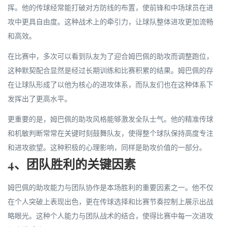
挥。他的传球经常能打破对方防线的布置，使前锋和中场球员在进
攻中更具自由度。这种战术上的牵引力，让球队整体进攻更加流畅
和高效。
在比赛中，多次可以看到队友为了迎合姆巴佩的助攻而调整跑位，
这种默契配合显然是经过长期训练和比赛积累的结果。姆巴佩的存
在让球队形成了以他为核心的进攻体系，而队友们也在这种体系下
发挥出了更高水平。
更重要的是，姆巴佩的助攻风格能够激发全队士气。他的精准传球
和机敏判断常常在关键时刻鼓舞队友，使得整个球队保持高度专注
和进攻欲望。这种积极的心理影响，同样是助攻价值的一部分。
4、团队胜利的关键因素
姆巴佩的助攻能力与团队协作是本场胜利的重要因素之一。他不仅
在个人突破上表现出色，更在传球选择和比赛节奏控制上展示出战
略眼光。这种个人能力与团队战术的结合，使得比赛中每一次进攻