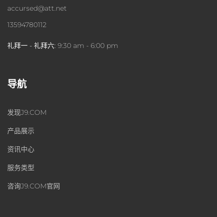
accursed@att.net
13594780112
礼拜一 - 礼拜六:
9:30 am - 6:00 pm
导航
发现J9.COM
产品展示
资讯中心
服务类型
咨询J9.COM官网