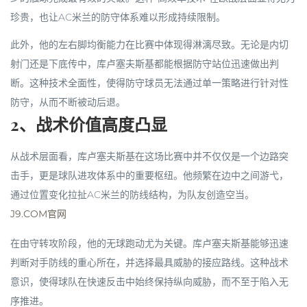
珍贵，也让AC米兰的防守体系难以形成持续限制。
此外，他的左右脚均衡能力在比赛中体现得淋漓尽致。无论是内切
射门还是下底传中，库卢塞夫斯基都能根据防守站位迅速做出判
断。这种技术全面性，使得防守球员无法通过单一策略进行针对性
防守，从而不断被动后退。
2、战术价值高度凸显
从战术层面看，库卢塞夫斯基在这场比赛中并不仅仅是一个边路突
击手，更是球队进攻体系中的重要枢纽。他频繁在边中之间游弋，
通过位置变化拉扯AC米兰的防线结构，为队友创造空当。
J9.COM官网
在由守转攻阶段，他的无球跑动尤为关键。库卢塞夫斯基能够迅速
判断对手防线的重心所在，并选择最具威胁的接应路线。这种战术
意识，使得球队在快速反击中始终保持纵向威胁，而不至于陷入无
序推进。