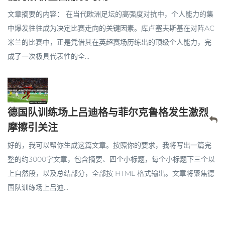
文章摘要的内容： 在当代欧洲足坛的高强度对抗中，个人能力的集
中爆发往往成为决定比赛走向的关键因素。库卢塞夫斯基在对阵AC
米兰的比赛中，正是凭借其在英超赛场历练出的顶级个人能力，完
成了一次极具代表性的全...
德国队训练场上吕迪格与菲尔克鲁格发生激烈
摩擦引关注
好的，我可以帮你生成这篇文章。按照你的要求，我将写出一篇完
整的约3000字文章，包含摘要、四个小标题，每个小标题下三个以
上自然段，以及总结部分，全部按 HTML 格式输出。文章将聚焦德
国队训练场上吕迪...