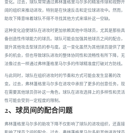
变化。过去，球队常常通过弗林蓬格里马尔多的精准传球和视野开
阔的组织来推动进攻，特别是在快速反击和定位球进攻中。然而，
助攻下降意味着球队不得不寻找其他方式来填补这一空缺。
这种变化迫使球队在进攻时更加依赖其他中场球员，尤其是那些具
备创造性传球能力的球员。球队可能会加强其他球员之间的配合，
提升其他攻击型球员的参与度。这一变化虽然为其他球员提供了更
多的机会，但也导致球队进攻的整体协同性和流畅性有所下降，无
法像过去一样通过弗林蓬格里马尔多的传球精准度打破对方防线。
与此同时，球队在组织进攻时的节奏和方式可能会发生显著的改
变。过去，弗林蓬格里马尔多在进攻中承担了更多的创意任务，现
在需要其他球员弥补这一角色，球队在进攻选择上的多样性和灵活
性可能会受到一定程度的限制。
2、球员间的配合问题
弗林蓬格里马尔多的助攻下降不仅影响了球队的进攻组织，还直接
影响了球员之间的配合。过去，弗林蓬格里马尔多和其他进攻球员