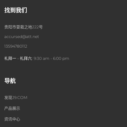
找到我们
贵阳市耍栽之地222号
accursed@att.net
13594780112
礼拜一 - 礼拜六:
9:30 am - 6:00 pm
导航
发现J9.COM
产品展示
资讯中心