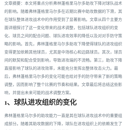
文章摘要：本文将重点分析弗林蓬格里马尔多助攻下降对球队战术
的影响。随着弗林蓬格里马尔多在近期比赛中助攻数据的下滑，其
在球队整体进攻战术中的作用受到了显著影响。文章从四个主要方
面详细探讨了这一变化带来的战术调整，包括球队进攻组织的变
化、球员之间的配合问题、球队进攻效率的降低以及对对手防守策
略的影响。首先，弗林蓬格里马尔多助攻下降使得球队的进攻组织
变得更加依赖其他球员，尤其是中场核心和边路球员。其次，球员
间的默契和配合受到影响，导致进攻端的不流畅。第三，助攻下降
直接影响了球队的进攻效率，未能充分发挥出整体攻击火力。最
后，弗林蓬格里马尔多的变化可能也给对手的防守带来了新的策略
调整，因而影响了整个比赛的节奏和结果。文章最后将总结这些影
响，并提出未来可能的战术调整方案。
1、球队进攻组织的变化
弗林蓬格里马尔多的助攻能力一直是其在球队进攻战术中的重要组
成部分。随着其助攻数据的下降，球队在进攻组织上的依赖发生了