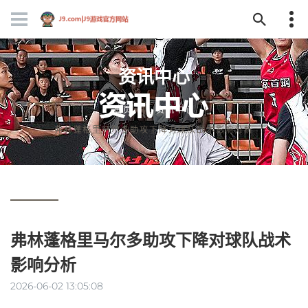
资讯中心
首页
资讯中心
弗林蓬格里马尔多助攻下降对球队战术影响分析
弗林蓬格里马尔多助攻下降对球队战术
影响分析
2026-06-02 13:05:08