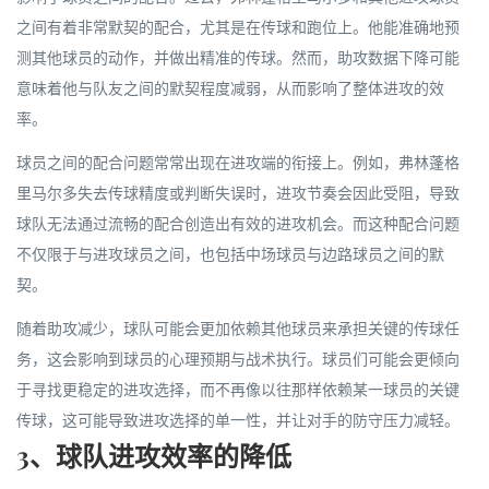
之间有着非常默契的配合，尤其是在传球和跑位上。他能准确地预
测其他球员的动作，并做出精准的传球。然而，助攻数据下降可能
意味着他与队友之间的默契程度减弱，从而影响了整体进攻的效
率。
球员之间的配合问题常常出现在进攻端的衔接上。例如，弗林蓬格
里马尔多失去传球精度或判断失误时，进攻节奏会因此受阻，导致
球队无法通过流畅的配合创造出有效的进攻机会。而这种配合问题
不仅限于与进攻球员之间，也包括中场球员与边路球员之间的默
契。
随着助攻减少，球队可能会更加依赖其他球员来承担关键的传球任
务，这会影响到球员的心理预期与战术执行。球员们可能会更倾向
于寻找更稳定的进攻选择，而不再像以往那样依赖某一球员的关键
传球，这可能导致进攻选择的单一性，并让对手的防守压力减轻。
3、球队进攻效率的降低