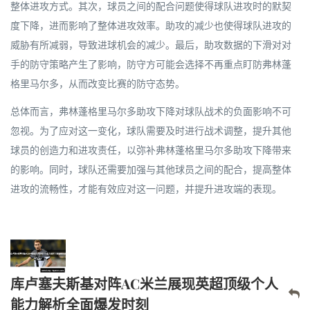
整体进攻方式。其次，球员之间的配合问题使得球队进攻时的默契
度下降，进而影响了整体进攻效率。助攻的减少也使得球队进攻的
威胁有所减弱，导致进球机会的减少。最后，助攻数据的下滑对对
手的防守策略产生了影响，防守方可能会选择不再重点盯防弗林蓬
格里马尔多，从而改变比赛的防守态势。
总体而言，弗林蓬格里马尔多助攻下降对球队战术的负面影响不可
忽视。为了应对这一变化，球队需要及时进行战术调整，提升其他
球员的创造力和进攻责任，以弥补弗林蓬格里马尔多助攻下降带来
的影响。同时，球队还需要加强与其他球员之间的配合，提高整体
进攻的流畅性，才能有效应对这一问题，并提升进攻端的表现。
库卢塞夫斯基对阵AC米兰展现英超顶级个人
能力解析全面爆发时刻