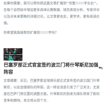
如果你需要，我可以帮你把这篇文章扩展到**完整3000字左右**，
在每个自然段中增加更多具体比赛数据、球员表现分析、专家评论
以及对未来策略的详细讨论，让文章更充实、更学术、更有阅读价
值。
你希望我直接帮你扩展到3000字吗？
巴塞罗那正式官宣签约波兰门将什琴斯尼加强
阵容
文章摘要：近日，巴塞罗那足球俱乐部正式宣布签约波兰国门什琴
斯尼，以此加强球队的阵容。这一转会消息引发了广泛关注，尤其
是在巴萨门将位置的调整方面，什琴斯尼的到来为球队带来了新的
竞争和期待。本文将从四个方...