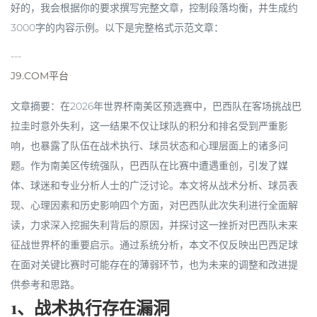
好的，我会根据你的要求撰写完整文章，控制段落均衡，并生成约
3000字的内容示例。以下是完整格式示范文章：
---
J9.COM平台
文章摘要：在2026年世界杯南美区预选赛中，巴西队在客场挑战巴
拉圭时意外失利，这一结果不仅让球队的积分和排名受到严重影
响，也暴露了队伍在战术执行、球员状态和心理层面上的诸多问
题。作为南美区传统强队，巴西队在比赛中遭遇重创，引发了媒
体、球迷和专业分析人士的广泛讨论。本文将从战术分析、球员表
现、心理因素和历史影响四个方面，对巴西队此次失利进行全面解
读，力求深入挖掘失利背后的原因，并探讨这一挫折对巴西队未来
征战世界杯的重要启示。通过系统分析，本文不仅反映出巴西足球
在面对关键比赛时可能存在的薄弱环节，也为未来的调整和改进提
供参考和思路。
1、战术执行存在漏洞