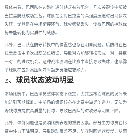
具体来看，巴西队在边路推进时缺乏有效配合，几次关键传中都被
巴拉圭防线成功拦截。球队在面对巴拉圭的高强度压迫时出现多次
失误，尤其是在中场衔接环节，球权频繁丢失，使得巴西的控球优
势未能转化为实质性的威胁。
此外，巴西队在防守转换中的位置感也存在明显问题。后防线在巴
拉圭反击中多次出现站位错误，导致对方能够轻松形成一对一甚至
一对二的进攻机会。这种战术漏洞在比赛中直接导致失球，也暴露
了球队在应对高压防守时缺乏灵活应变能力。
2、球员状态波动明显
本场比赛中，巴西球员整体状态不稳定，尤其是核心球员的发挥未
能达到预期标准。中前场的组织核心在比赛中缺乏创造力，无法为
锋线球员提供高质量的传球，导致巴西队的进攻效率明显下降。
此外，体能问题也是影响比赛表现的重要因素。部分主力球员在比
赛中体力下降明显，导致跑动覆盖不足，防守时回追速度慢，从而