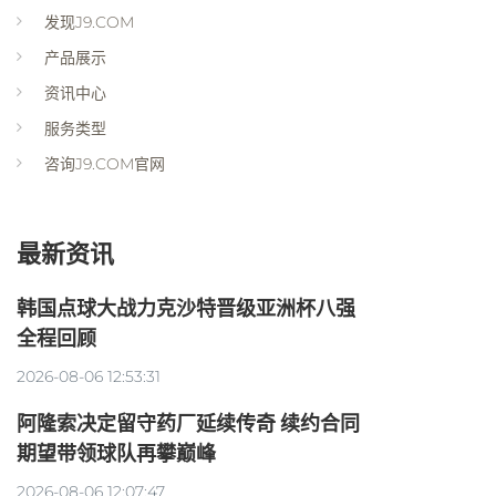
发现J9.COM
产品展示
资讯中心
服务类型
咨询J9.COM官网
最新资讯
韩国点球大战力克沙特晋级亚洲杯八强
全程回顾
2026-08-06 12:53:31
阿隆索决定留守药厂延续传奇 续约合同
期望带领球队再攀巅峰
2026-08-06 12:07:47