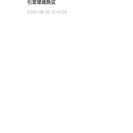
引发球迷热议
2026-08-05 12:43:59