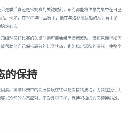
无论是季后赛还是常规赛的关键时刻，布克都能将注意力集中在自己
色。例如，在2021年季后赛中，他在与洛杉矶快船的系列赛中多
的稳定心态。
多顶级球员在比赛的关键时刻可能会经历情绪波动，但布克懂得如何
仅能帮助他自己保持高效的比赛状态，也能稳定球队的情绪，使整个
态的保持
要因素。篮球比赛中的高压情境往往伴随着情绪波动，尤其在接近比
能够以冷静的心态应对，不受外界干扰，保持积极的心态迎接挑战。