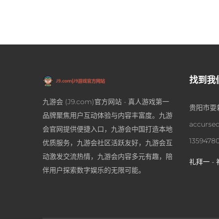
找到我
九游会 (J9.com)官方网站 - 真人游戏第一
贵阳市耍
品牌聚焦用户互动体验与内容丰富度。九游
accurse
会官网提供便捷入口，九游会中国打造本地
13594780
优质服务，九游会社区活跃友好，九游会互
动激发交流热情，九游会内容多元有趣，陪
礼拜一 - 
伴用户探索数字娱乐的无限可能。