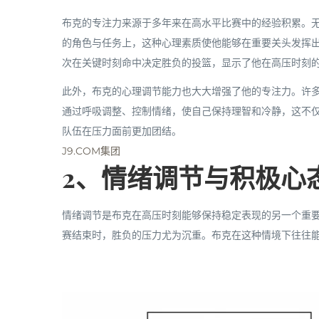
布克的专注力来源于多年来在高水平比赛中的经验积累。
的角色与任务上，这种心理素质使他能够在重要关头发挥出
次在关键时刻命中决定胜负的投篮，显示了他在高压时刻
此外，布克的心理调节能力也大大增强了他的专注力。许
通过呼吸调整、控制情绪，使自己保持理智和冷静，这不
队伍在压力面前更加团结。
J9.COM集团
2、情绪调节与积极心
情绪调节是布克在高压时刻能够保持稳定表现的另一个重
赛结束时，胜负的压力尤为沉重。布克在这种情境下往往