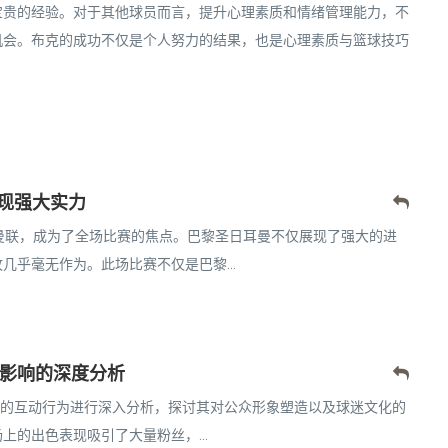
宝贵的经验。对于其他球员而言，提升心理素质和情绪管理能力，不
机会。布克的成功不仅是个人努力的结果，也是心理素质与篮球技巧
展现强大实力
大胜曼联，成为了全场比赛的焦点。巴黎圣日耳曼不仅展现了强大的进
乎毫无作为。此场比赛不仅是巴黎...
影响的深度分析
媒体上的互动行为进行深入分析，探讨其对公众形象塑造以及球迷文化的
的出色表现吸引了大量粉丝，...