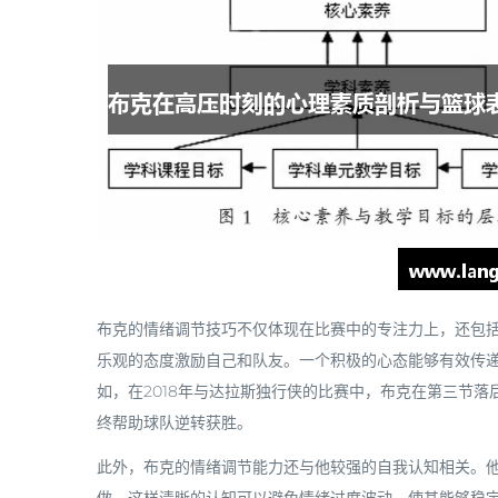
布克的情绪调节技巧不仅体现在比赛中的专注力上，还包
乐观的态度激励自己和队友。一个积极的心态能够有效传
如，在2018年与达拉斯独行侠的比赛中，布克在第三节
终帮助球队逆转获胜。
此外，布克的情绪调节能力还与他较强的自我认知相关。