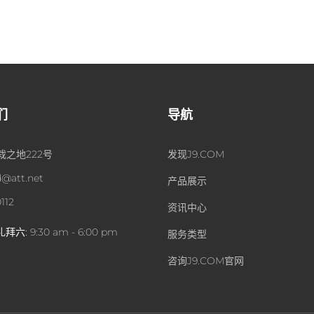
们
导航
栽之地222号
发现J9.COM
d@att.net
产品展示
112
资讯中心
礼拜六:
9:30 am - 6:00 pm
服务类型
咨询J9.COM官网