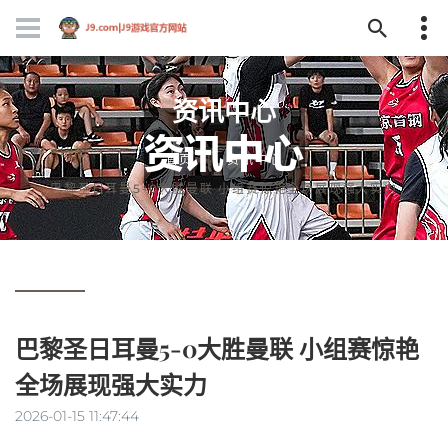
资讯中心
首页
资讯中心
巴黎圣日耳曼5-0大胜曼联 小组赛惊艳全场展现强大实力
巴黎圣日耳曼5-0大胜曼联 小组赛惊艳
全场展现强大实力
2026-01-15 11:47:44