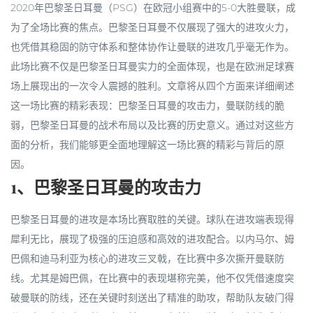
2020年巴黎圣日耳曼（PSG）在欧冠小组赛中的5-0大胜曼联，成
为了全场比赛的焦点。巴黎圣日耳曼不仅展现了强大的进攻火力，
也凭借其稳固的防守体系和整体协作让曼联的进攻几乎毫无作为。
此场比赛不仅是巴黎圣日耳曼实力的全面体现，也是在欧洲足球赛
场上展现出的一次令人震撼的胜利。文章将从四个方面来详细阐述
这一场比赛的精彩表现：巴黎圣日耳曼的攻击力，曼联防线的脆
弱，巴黎圣日耳曼的战术布局以及比赛的历史意义。通过对这些方
面的分析，我们能够更全面地理解这一场比赛的精彩与背后的原
因。
1、巴黎圣日耳曼的攻击力
巴黎圣日耳曼的进攻是本场比赛取胜的关键。球队在进攻端表现得
犀利无比，展现了极强的压迫感和高效的进攻配合。以内马尔、姆
巴佩和迪马利亚为核心的进攻三叉戟，在比赛中多次撕开曼联防
线。尤其是姆巴佩，在比赛中的表现堪称完美，他不仅凭借速度突
破曼联的防线，还在关键时刻送出了精准的助攻，帮助队友破门得