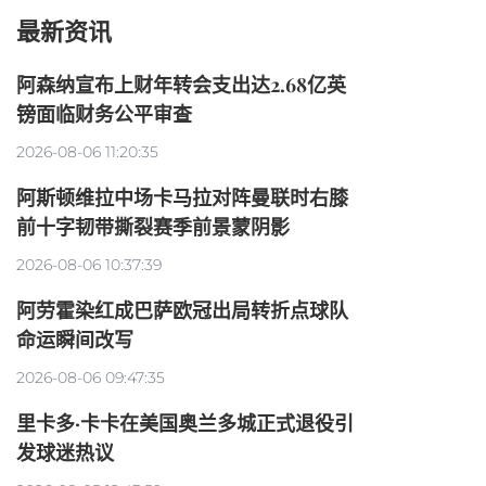
最新资讯
阿森纳宣布上财年转会支出达2.68亿英
镑面临财务公平审查
2026-08-06 11:20:35
阿斯顿维拉中场卡马拉对阵曼联时右膝
前十字韧带撕裂赛季前景蒙阴影
2026-08-06 10:37:39
阿劳霍染红成巴萨欧冠出局转折点球队
命运瞬间改写
2026-08-06 09:47:35
里卡多·卡卡在美国奥兰多城正式退役引
发球迷热议