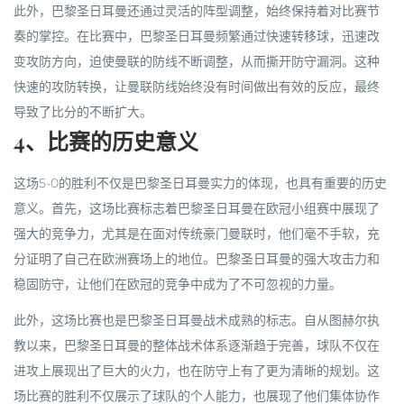
此外，巴黎圣日耳曼还通过灵活的阵型调整，始终保持着对比赛节
奏的掌控。在比赛中，巴黎圣日耳曼频繁通过快速转移球，迅速改
变攻防方向，迫使曼联的防线不断调整，从而撕开防守漏洞。这种
快速的攻防转换，让曼联防线始终没有时间做出有效的反应，最终
导致了比分的不断扩大。
4、比赛的历史意义
这场5-0的胜利不仅是巴黎圣日耳曼实力的体现，也具有重要的历史
意义。首先，这场比赛标志着巴黎圣日耳曼在欧冠小组赛中展现了
强大的竞争力，尤其是在面对传统豪门曼联时，他们毫不手软，充
分证明了自己在欧洲赛场上的地位。巴黎圣日耳曼的强大攻击力和
稳固防守，让他们在欧冠的竞争中成为了不可忽视的力量。
此外，这场比赛也是巴黎圣日耳曼战术成熟的标志。自从图赫尔执
教以来，巴黎圣日耳曼的整体战术体系逐渐趋于完善，球队不仅在
进攻上展现出了巨大的火力，也在防守上有了更为清晰的规划。这
场比赛的胜利不仅展示了球队的个人能力，也展现了他们集体协作