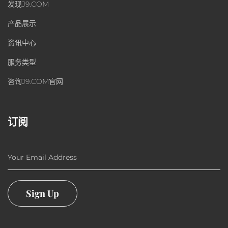
发现J9.COM
产品展示
资讯中心
服务类型
咨询J9.COM官网
订阅
Your Email Address
Sign Up