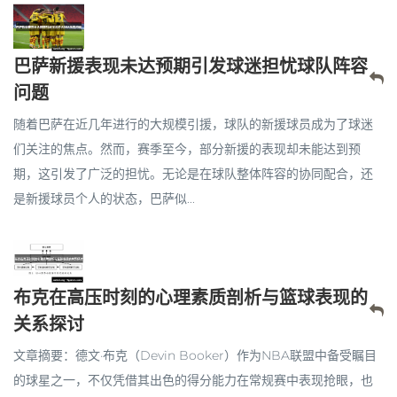
巴萨新援表现未达预期引发球迷担忧球队阵容
问题
随着巴萨在近几年进行的大规模引援，球队的新援球员成为了球迷
们关注的焦点。然而，赛季至今，部分新援的表现却未能达到预
期，这引发了广泛的担忧。无论是在球队整体阵容的协同配合，还
是新援球员个人的状态，巴萨似...
布克在高压时刻的心理素质剖析与篮球表现的
关系探讨
文章摘要：德文·布克（Devin Booker）作为NBA联盟中备受瞩目
的球星之一，不仅凭借其出色的得分能力在常规赛中表现抢眼，也