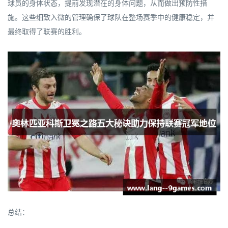
球员的身体状态，提前发现潜在的身体问题，从而做出预防性措
施。这些细致入微的管理确保了球队在整场赛季中的健康稳定，并
最终取得了联赛的胜利。
总结：