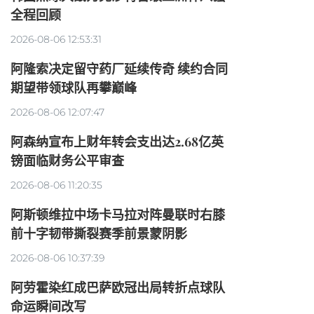
全程回顾
2026-08-06 12:53:31
阿隆索决定留守药厂延续传奇 续约合同
期望带领球队再攀巅峰
2026-08-06 12:07:47
阿森纳宣布上财年转会支出达2.68亿英
镑面临财务公平审查
2026-08-06 11:20:35
阿斯顿维拉中场卡马拉对阵曼联时右膝
前十字韧带撕裂赛季前景蒙阴影
2026-08-06 10:37:39
阿劳霍染红成巴萨欧冠出局转折点球队
命运瞬间改写