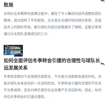
败局
太阳队在本赛季的逆袭过程中，展现了令人瞩目的战术调整和团队
精神，成功扭转了不利局势。无论是在关键时刻的球员表现，还是
战术上的精妙布局，都为球队的成功逆袭提供了保障。这篇文章将
通过对太阳队逆袭成功的三大...
如何全面评估冬季转会引援的合理性与球队长
远发展关系
冬季转会期对于足球俱乐部而言，不仅是引进新鲜血液的时机，也
是对球队未来走向的一次深刻检验。冬季转会引援的合理性不仅关
乎当季成绩，还会对俱乐部的长远发展产生深远影响。因此，如何
评估冬季转会的引援合理性，...