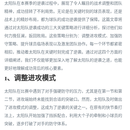
太阳队在本赛季的逆袭过程中，展现了令人瞩目的战术调整和团队
精神，成功扭转了不利局势。无论是在关键时刻的球员表现，还是
战术上的精妙布局，都为球队的成功逆袭提供了保障。这篇文章将
通过对太阳队逆袭成功的三大关键策略进行详细分析，探讨他们如
何力挽狂澜，扳回败局。这些策略分别为：调整进攻模式、加强防
守策略、提升球员临场表现以及激发团队协作。每一个环节都紧密
相扣，推动着太阳队在关键时刻完成了逆袭。通过对这四个方面的
详细阐述，我们不仅能够更加深入地了解太阳队的逆袭之道，也能
更好地理解成功背后的核心要素。
1、调整进攻模式
太阳队在比赛中遇到了对手强硬防守的压力，尤其是在第一节和第
二节，进攻端始终未能找到合适的突破口。然而，太阳队及时做出
了进攻模式的调整，这成为了逆袭的关键之一。在原有的快节奏打
法上，太阳队开始加强了挡拆配合，利用大个子的牵制和小球员的
突破，逐步打破了对手的防守体系。