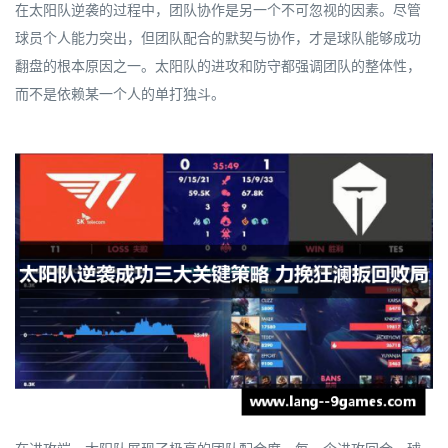
在太阳队逆袭的过程中，团队协作是另一个不可忽视的因素。尽管
球员个人能力突出，但团队配合的默契与协作，才是球队能够成功
翻盘的根本原因之一。太阳队的进攻和防守都强调团队的整体性，
而不是依赖某一个人的单打独斗。