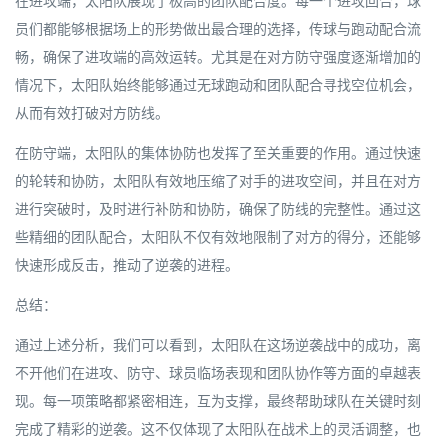
在进攻端，太阳队展现了极高的团队配合度。每一个进攻回合，球
员们都能够根据场上的形势做出最合理的选择，传球与跑动配合流
畅，确保了进攻端的高效运转。尤其是在对方防守强度逐渐增加的
情况下，太阳队始终能够通过无球跑动和团队配合寻找空位机会，
从而有效打破对方防线。
在防守端，太阳队的集体协防也发挥了至关重要的作用。通过快速
的轮转和协防，太阳队有效地压缩了对手的进攻空间，并且在对方
进行突破时，及时进行补防和协防，确保了防线的完整性。通过这
些精细的团队配合，太阳队不仅有效地限制了对方的得分，还能够
快速形成反击，推动了逆袭的进程。
总结：
通过上述分析，我们可以看到，太阳队在这场逆袭战中的成功，离
不开他们在进攻、防守、球员临场表现和团队协作等方面的卓越表
现。每一项策略都紧密相连，互为支撑，最终帮助球队在关键时刻
完成了精彩的逆袭。这不仅体现了太阳队在战术上的灵活调整，也