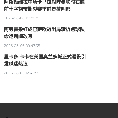
阿斯顿维拉中场卡马拉对阵曼联时右膝
前十字韧带撕裂赛季前景蒙阴影
2026-08-06 10:37:39
阿劳霍染红成巴萨欧冠出局转折点球队
命运瞬间改写
2026-08-06 09:47:35
里卡多·卡卡在美国奥兰多城正式退役引
发球迷热议
2026-08-05 12:43:59