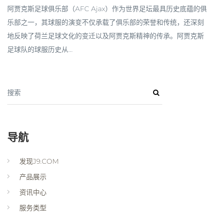
阿贾克斯足球俱乐部（AFC Ajax）作为世界足坛最具历史底蕴的俱
乐部之一，其球服的演变不仅承载了俱乐部的荣誉和传统，还深刻
地反映了荷兰足球文化的变迁以及阿贾克斯精神的传承。阿贾克斯
足球队的球服历史从...
搜索
导航
发现J9.COM
产品展示
资讯中心
服务类型