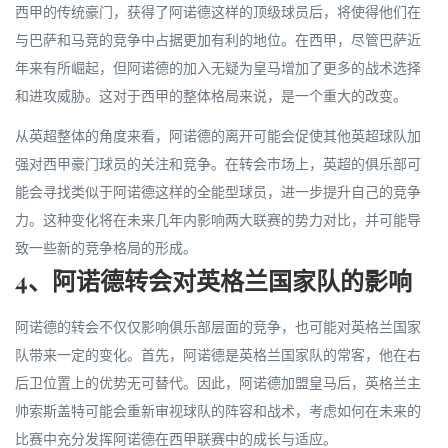
西甲的传统豪门，获得了阿诺德这样的顶级球员后，将使得他们在
与巴萨和马竞的竞争中占据更加有利的地位。在西甲，尽管巴萨近
年来有所崛起，但阿诺德的加入无疑为皇马增加了更多的战术选择
和进攻威胁。这对于西甲的整体格局来说，是一个重大的改变。
从英超整体的角度来看，阿诺德的离开可能会促使其他英超球队加
强对西甲豪门球员的关注和竞争。在转会市场上，英超的俱乐部可
能会寻找类似于阿诺德这样的全能型球员，进一步提升自己的竞争
力。这种变化将在未来几年内影响两大联赛的势力对比，并可能导
致一些新的竞争格局的形成。
4、阿诺德转会对英格兰国家队的影响
阿诺德的转会不仅仅影响俱乐部层面的竞争，也可能对英格兰国家
队带来一定的变化。首先，阿诺德是英格兰国家队的常客，他在右
后卫位置上的优势无可替代。因此，阿诺德加盟皇马后，英格兰主
帅索斯盖特可能会重新审视球队的阵容和战术，考虑如何在未来的
比赛中充分发挥阿诺德在西甲联赛中的成长与适应。