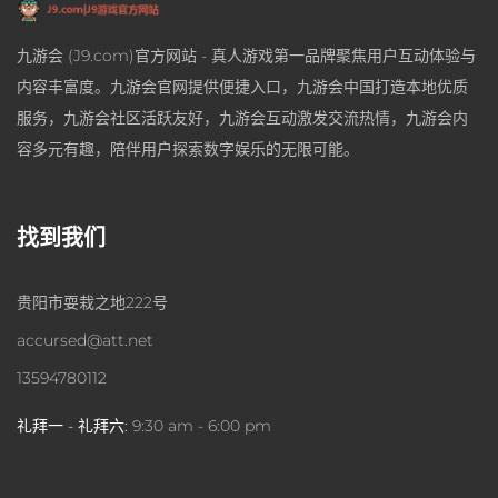
九游会 (J9.com)官方网站 - 真人游戏第一品牌聚焦用户互动体验与
内容丰富度。九游会官网提供便捷入口，九游会中国打造本地优质
服务，九游会社区活跃友好，九游会互动激发交流热情，九游会内
容多元有趣，陪伴用户探索数字娱乐的无限可能。
找到我们
贵阳市耍栽之地222号
accursed@att.net
13594780112
礼拜一 - 礼拜六:
9:30 am - 6:00 pm