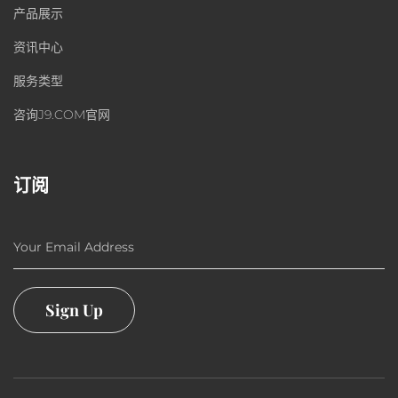
产品展示
资讯中心
服务类型
咨询J9.COM官网
订阅
Your Email Address
Sign Up