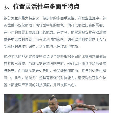
3、位置灵活性与多面手特点
纳英戈兰的最大特点之一便是他的多面手属性。在职业生涯中，纳
英戈兰不仅仅局限于防守型中场的角色，他可以根据比赛的需要，
在不同的位置上展现自己的能力。在罗马，他常常被安排在双后腰
或是单后腰的位置，而在比利时国家队，纳英戈兰则更偏向于参与
到前场的进攻组织中，甚至能够出任攻击型中场。
这种灵活的战术定位使得纳英戈兰能够根据不同的比赛需求迅速适
应并做出调整。当球队需要加强防守时，他可以回撤到中场深处参
与防守；而当球队需要进攻时，他又能迅速前插，参与到进攻组织
当中。此外，纳英戈兰还具有极强的对抗能力，这使得他在多个位
置上都能适应不同的对抗强度，并且发挥出色。