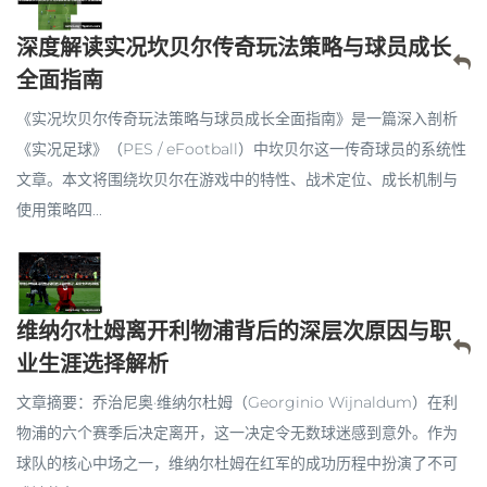
深度解读实况坎贝尔传奇玩法策略与球员成长
全面指南
《实况坎贝尔传奇玩法策略与球员成长全面指南》是一篇深入剖析
《实况足球》（PES / eFootball）中坎贝尔这一传奇球员的系统性
文章。本文将围绕坎贝尔在游戏中的特性、战术定位、成长机制与
使用策略四...
维纳尔杜姆离开利物浦背后的深层次原因与职
业生涯选择解析
文章摘要：乔治尼奥·维纳尔杜姆（Georginio Wijnaldum）在利
物浦的六个赛季后决定离开，这一决定令无数球迷感到意外。作为
球队的核心中场之一，维纳尔杜姆在红军的成功历程中扮演了不可