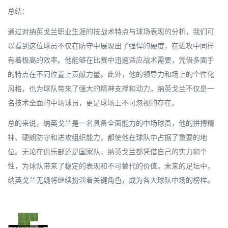
总结：
通过对纳英戈兰职业生涯的技战术特点与球场表现的分析，我们可
以看到这位球员不仅在防守中展现出了强悍的硬度，在进攻中同样
有着极高的效率。他能够在比赛中迅速适应战术需要，凭借多面手
的特点在不同位置上贡献力量。此外，他的领导力和场上的个性化
风格，也为球队带来了强大的精神支撑和动力。纳英戈兰不仅是一
名技术全面的中场球员，更是球场上不可忽视的存在。
总的来说，纳英戈兰是一名具备全面能力的中场球员，他的拼搏精
神、硬朗防守和进攻组织能力，都使他在球队中占据了重要的地
位。无论在俱乐部还是国家队，纳英戈兰都凭借自己的实力和个
性，为球队带来了稳定的表现和不可替代的价值。未来的足坛中，
纳英戈兰无疑将继续扮演着关键角色，成为各大球队中场的榜样。