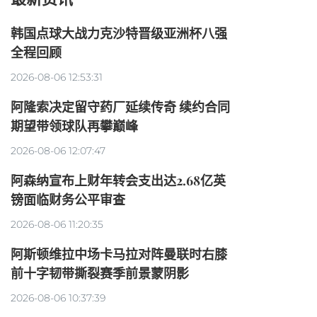
韩国点球大战力克沙特晋级亚洲杯八强
全程回顾
2026-08-06 12:53:31
阿隆索决定留守药厂延续传奇 续约合同
期望带领球队再攀巅峰
2026-08-06 12:07:47
阿森纳宣布上财年转会支出达2.68亿英
镑面临财务公平审查
2026-08-06 11:20:35
阿斯顿维拉中场卡马拉对阵曼联时右膝
前十字韧带撕裂赛季前景蒙阴影
2026-08-06 10:37:39