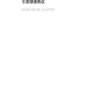
引发球迷热议
2026-08-05 12:43:59