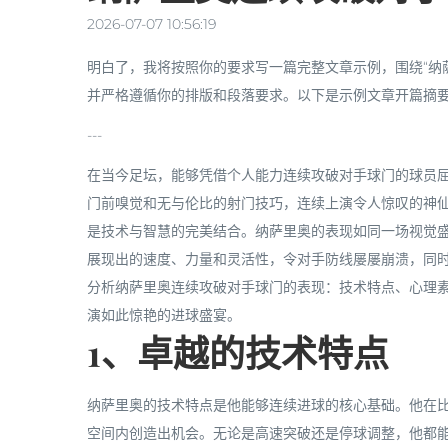
2026-07-07 10:56:19
明白了，我将按照你的要求写一篇完整文章示例，围绕“纳萨
并严格遵循你的排版和段落要求。以下是示例文章开篇摘
---
在当今足坛，能够凭借个人能力连续攻破对手球门的球员
门前嗅觉和无与伦比的射门技巧，连续上演令人惊叹的神
是技术与智慧的完美结合。纳萨里奥的表现如同一场视觉
展现出的速度、力量和灵活性，令对手防线屡屡崩溃，同
分析纳萨里奥连续攻破对手球门的表现：技术特点、心理
演如此惊艳的进球盛宴。
1、卓越的技术特点
纳萨里奥的技术特点是他能够连续进球的核心基础。他在
空间内创造出机会。无论是高速突破还是停球调整，他都