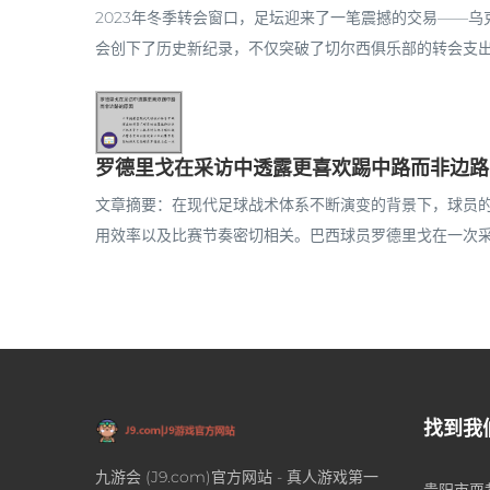
2023年冬季转会窗口，足坛迎来了一笔震撼的交易——
会创下了历史新纪录，不仅突破了切尔西俱乐部的转会支出上
罗德里戈在采访中透露更喜欢踢中路而非边路
文章摘要：在现代足球战术体系不断演变的背景下，球员
用效率以及比赛节奏密切相关。巴西球员罗德里戈在一次采访
找到我
九游会 (J9.com)官方网站 - 真人游戏第一
贵阳市耍