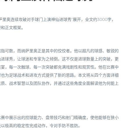
里奥连续攻破对手球门上演神仙进球秀”展开，全文约3000字，
要和正文框架。
屈指可数，而纳萨里奥正是其中的佼佼者。他以超凡的球感、敏锐的
仙进球秀，让球迷和专家为之倾倒。这不仅是进球数量上的突破，更
盛宴，每一次触球、每一次突破都充满戏剧性和观赏性。他在比赛中
时也为足球战术和进攻方式提供了新的思路。本文将从四个方面详细
素质、战术智慧以及团队协作，并通过这些角度全面解读他为何能上
比赛中展示出的控球能力、盘带技巧和射门精确度，使他能够在狭小
能以极高的稳定性完成动作，令对手防不胜防。