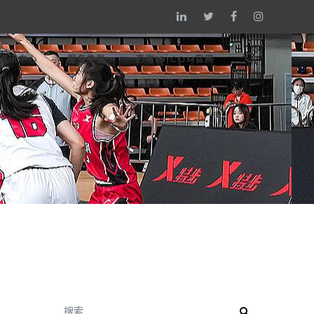
资讯中心
服务类型
咨询J9.COM官网
搜索