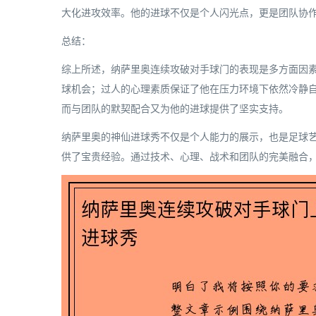
大化进攻效率。他的进球不仅是个人闪光点，更是团队协
总结：
综上所述，纳萨里奥连续攻破对手球门的表现是多方面因
球机会；过人的心理素质保证了他在压力环境下依然冷静
而与团队的默契配合又为他的进球提供了坚实支持。
纳萨里奥的神仙进球秀不仅是个人能力的展示，也是足球
供了宝贵经验。通过技术、心理、战术和团队的完美融合