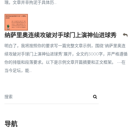
理。文章并非拘泥于具体历...
纳萨里奥连续攻破对手球门上演神仙进球秀
明白了，我将按照你的要求写一篇完整文章示例，围绕“纳萨里奥连
续攻破对手球门上演神仙进球秀”展开，全文约3000字，并严格遵循
你的排版和段落要求。以下是示例文章开篇摘要和正文框架。 ---在
当今足坛，能...
搜索
导航