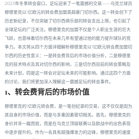
2023年冬季转会窗口，足坛迎来了一笔震撼的交易——乌克兰球员
穆德里克以1亿欧元的转会费加盟英超豪门切尔西。这一转会创下了
历史新纪录，不仅突破了切尔西俱乐部的转会支出上限，也引起了
全球足坛的广泛关注。穆德里克的加盟不仅是个人职业生涯的巨大
飞跃，也意味着切尔西在未来几年有望通过他的能力提升球队的竞
争力。本文将从四个方面详细解析穆德里克以1亿欧元转会费加盟切
尔西的历史性意义：一是转会费背后的市场价值分析，二是穆德里
克的技术特点及其对切尔西的影响，三是切尔西目前的转会策略及
未来计划，四是这一转会对足坛未来的可能影响。通过这四个方面
的讨论，我们将更加深入理解这一震撼足坛的转会事件。
1、转会费背后的市场价值
穆德里克的1亿欧元转会费，是一笔创纪录的交易，这不仅仅是因为
其自身的市场价值，而是与多重因素密切相关。首先，穆德里克的
身价并非一蹴而就，而是在乌克兰顶级联赛以及欧战中的出色表现
中逐步提升的。作为一名具有超强爆发力的边锋，穆德里克的速度