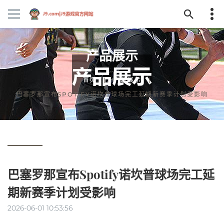
产品展示
首页
产品展示
巴塞罗那宣布SPOTIFY诺坎普球场完工延期新赛季计划受影响
巴塞罗那宣布Spotify诺坎普球场完工延
期新赛季计划受影响
2026-06-01 10:53:56