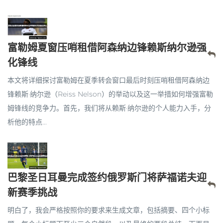
富勒姆夏窗压哨租借阿森纳边锋赖斯纳尔逊强
化锋线
本文将详细探讨富勒姆在夏季转会窗口最后时刻压哨租借阿森纳边
锋赖斯·纳尔逊（Reiss Nelson）的举动以及这一举措如何增强富勒
姆锋线的竞争力。首先，我们将从赖斯·纳尔逊的个人能力入手，分
析他的特点...
巴黎圣日耳曼完成签约俄罗斯门将萨福诺夫迎
新赛季挑战
明白了，我会严格按照你的要求来生成文章，包括摘要、四个小标