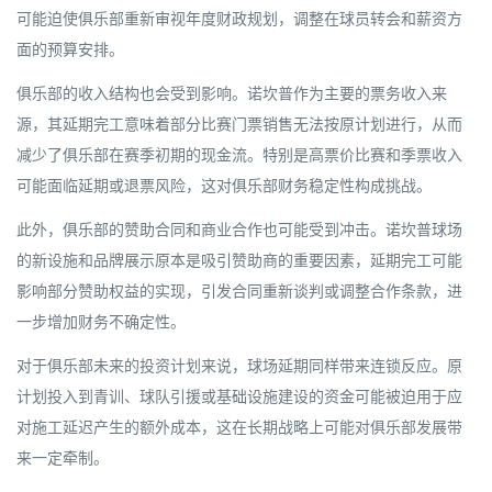
可能迫使俱乐部重新审视年度财政规划，调整在球员转会和薪资方
面的预算安排。
俱乐部的收入结构也会受到影响。诺坎普作为主要的票务收入来
源，其延期完工意味着部分比赛门票销售无法按原计划进行，从而
减少了俱乐部在赛季初期的现金流。特别是高票价比赛和季票收入
可能面临延期或退票风险，这对俱乐部财务稳定性构成挑战。
此外，俱乐部的赞助合同和商业合作也可能受到冲击。诺坎普球场
的新设施和品牌展示原本是吸引赞助商的重要因素，延期完工可能
影响部分赞助权益的实现，引发合同重新谈判或调整合作条款，进
一步增加财务不确定性。
对于俱乐部未来的投资计划来说，球场延期同样带来连锁反应。原
计划投入到青训、球队引援或基础设施建设的资金可能被迫用于应
对施工延迟产生的额外成本，这在长期战略上可能对俱乐部发展带
来一定牵制。