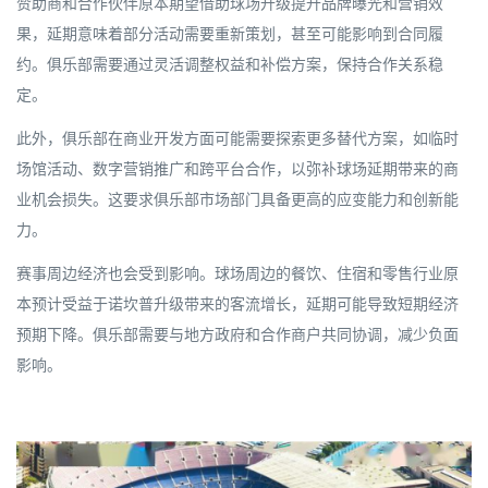
赞助商和合作伙伴原本期望借助球场升级提升品牌曝光和营销效
果，延期意味着部分活动需要重新策划，甚至可能影响到合同履
约。俱乐部需要通过灵活调整权益和补偿方案，保持合作关系稳
定。
此外，俱乐部在商业开发方面可能需要探索更多替代方案，如临时
场馆活动、数字营销推广和跨平台合作，以弥补球场延期带来的商
业机会损失。这要求俱乐部市场部门具备更高的应变能力和创新能
力。
赛事周边经济也会受到影响。球场周边的餐饮、住宿和零售行业原
本预计受益于诺坎普升级带来的客流增长，延期可能导致短期经济
预期下降。俱乐部需要与地方政府和合作商户共同协调，减少负面
影响。