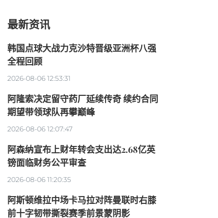
最新资讯
韩国点球大战力克沙特晋级亚洲杯八强
全程回顾
2026-08-06 12:53:31
阿隆索决定留守药厂延续传奇 续约合同
期望带领球队再攀巅峰
2026-08-06 12:07:47
阿森纳宣布上财年转会支出达2.68亿英
镑面临财务公平审查
2026-08-06 11:20:35
阿斯顿维拉中场卡马拉对阵曼联时右膝
前十字韧带撕裂赛季前景蒙阴影