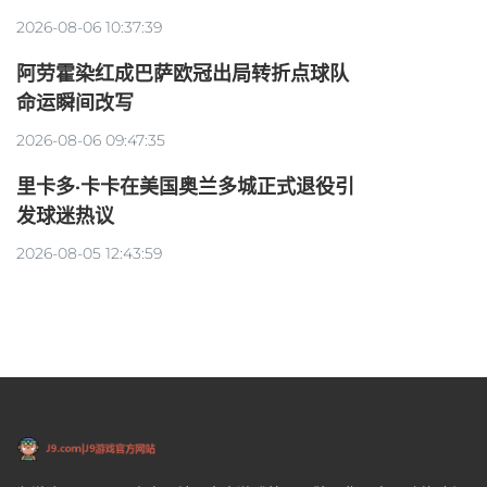
2026-08-06 10:37:39
阿劳霍染红成巴萨欧冠出局转折点球队
命运瞬间改写
2026-08-06 09:47:35
里卡多·卡卡在美国奥兰多城正式退役引
发球迷热议
2026-08-05 12:43:59