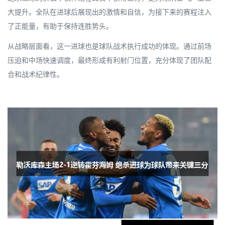
大提升。全队在进球后展现出的激情和自信，为接下来的赛程注入
了正能量，有助于保持连胜势头。
从战略层面看，这一进球也是球队战术执行成功的体现。通过前场
压迫和中场快速调度，最终形成有利射门位置，充分体现了团队配
合和战术纪律性。