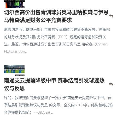
切尔西高价出售青训球员奥马里哈钦森与伊恩
马特森满足财务公平竞赛要求
随着切尔西足球俱乐部近年来的投资和转会政策不断发展，俱乐部
的财务状况及其对财务公平竞赛（FFP）规定的遵守愈加受到关
注。最近，切尔西通过高价出售青训球员奥马里·哈钦森（Omari
Hutchinson...
南通支云提前降级中甲 赛季结局引发球迷热
议与反思
好的，我按照你的要求整理了一篇关于“南通支云提前降级中甲，赛
季结局引发球迷热议与反思”的文章，全文约3000字，结构和格式符
合你提供的规范： ---J9.C&#...