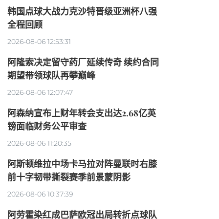
韩国点球大战力克沙特晋级亚洲杯八强
全程回顾
2026-08-06 12:53:31
阿隆索决定留守药厂延续传奇 续约合同
期望带领球队再攀巅峰
2026-08-06 12:07:47
阿森纳宣布上财年转会支出达2.68亿英
镑面临财务公平审查
2026-08-06 11:20:35
阿斯顿维拉中场卡马拉对阵曼联时右膝
前十字韧带撕裂赛季前景蒙阴影
2026-08-06 10:37:39
阿劳霍染红成巴萨欧冠出局转折点球队