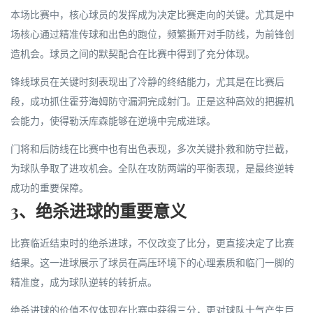
本场比赛中，核心球员的发挥成为决定比赛走向的关键。尤其是中
场核心通过精准传球和出色的跑位，频繁撕开对手防线，为前锋创
造机会。球员之间的默契配合在比赛中得到了充分体现。
锋线球员在关键时刻表现出了冷静的终结能力，尤其是在比赛后
段，成功抓住霍芬海姆防守漏洞完成射门。正是这种高效的把握机
会能力，使得勒沃库森能够在逆境中完成进球。
门将和后防线在比赛中也有出色表现，多次关键扑救和防守拦截，
为球队争取了进攻机会。全队在攻防两端的平衡表现，是最终逆转
成功的重要保障。
3、绝杀进球的重要意义
比赛临近结束时的绝杀进球，不仅改变了比分，更直接决定了比赛
结果。这一进球展示了球员在高压环境下的心理素质和临门一脚的
精准度，成为球队逆转的转折点。
绝杀进球的价值不仅体现在比赛中获得三分，更对球队士气产生巨