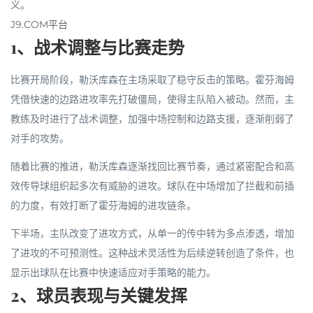
义。
J9.COM平台
1、战术调整与比赛走势
比赛开局阶段，勒沃库森在主场采取了稳守反击的策略。霍芬海姆
凭借快速的边路进攻率先打破僵局，使得主队陷入被动。然而，主
教练及时进行了战术调整，加强中场控制和边路支援，逐渐削弱了
对手的攻势。
随着比赛的推进，勒沃库森逐渐找回比赛节奏，通过紧密配合和高
效传导球组织起多次有威胁的进攻。球队在中场增加了拦截和前插
的力度，有效打断了霍芬海姆的进攻链条。
下半场，主队改变了进攻方式，从单一的传中转为多点渗透，增加
了进攻的不可预测性。这种战术灵活性为后续逆转创造了条件，也
显示出球队在比赛中快速适应对手策略的能力。
2、球员表现与关键发挥