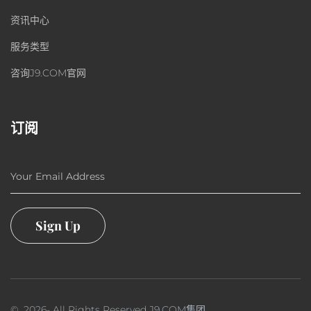
资讯中心
服务类型
咨询J9.COM官网
订阅
Your Email Address
Sign Up
©
2026
- All Rights Reserved
J9.COM集团
.