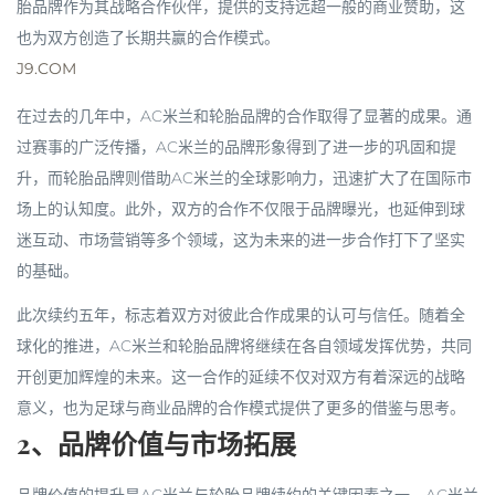
胎品牌作为其战略合作伙伴，提供的支持远超一般的商业赞助，这
也为双方创造了长期共赢的合作模式。
J9.COM
在过去的几年中，AC米兰和轮胎品牌的合作取得了显著的成果。通
过赛事的广泛传播，AC米兰的品牌形象得到了进一步的巩固和提
升，而轮胎品牌则借助AC米兰的全球影响力，迅速扩大了在国际市
场上的认知度。此外，双方的合作不仅限于品牌曝光，也延伸到球
迷互动、市场营销等多个领域，这为未来的进一步合作打下了坚实
的基础。
此次续约五年，标志着双方对彼此合作成果的认可与信任。随着全
球化的推进，AC米兰和轮胎品牌将继续在各自领域发挥优势，共同
开创更加辉煌的未来。这一合作的延续不仅对双方有着深远的战略
意义，也为足球与商业品牌的合作模式提供了更多的借鉴与思考。
2、品牌价值与市场拓展