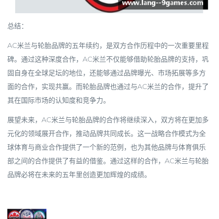
总结：
AC米兰与轮胎品牌的五年续约，是双方合作历程中的一次重要里程
碑。通过这种深度合作，AC米兰不仅能够借助轮胎品牌的支持，巩
固自身在全球足坛的地位，还能够通过品牌曝光、市场拓展等多方
面的合作，实现共赢。而轮胎品牌也通过与AC米兰的合作，提升了
其在国际市场的认知度和竞争力。
展望未来，AC米兰与轮胎品牌的合作将继续深入，双方将在更加多
元化的领域展开合作，推动品牌共同成长。这一战略合作模式为全
球体育与商业合作提供了一个新的范例，也为其他品牌与体育俱乐
部之间的合作提供了有益的借鉴。通过这样的合作，AC米兰与轮胎
品牌必将在未来的五年里创造更加辉煌的成绩。