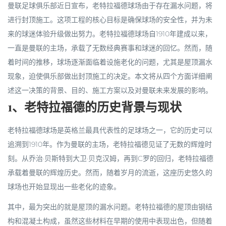
曼联足球俱乐部近日宣布，老特拉福德球场由于存在漏水问题，将
进行封顶施工。这项工程的核心目标是确保球场的安全性，并为未
来的球迷体验升级做出努力。老特拉福德球场自1910年建成以来，
一直是曼联的主场，承载了无数经典赛事和球迷的回忆。然而，随
着时间的推移，球场逐渐面临着设施老化的问题，尤其是屋顶漏水
现象，迫使俱乐部做出封顶施工的决定。本文将从四个方面详细阐
述这一决策的背景、目的、施工方案以及对曼联未来发展的影响。
1、老特拉福德的历史背景与现状
老特拉福德球场是英格兰最具代表性的足球场之一，它的历史可以
追溯到1910年。作为曼联的主场，老特拉福德见证了无数的辉煌时
刻。从乔治·贝斯特到大卫·贝克汉姆，再到C罗的回归，老特拉福德
承载着曼联的辉煌历史。然而，随着岁月的流逝，这座历史悠久的
球场也开始显现出一些老化的迹象。
其中，最为突出的就是屋顶的漏水问题。老特拉福德的屋顶由钢结
构和混凝土构成，虽然这些材料在早期的使用中表现出色，但随着