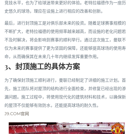
竞技水平，也为了给球迷带来更好的体验。老特拉福德作为一座历
史悠久的球场，理应在设施上进行相应的改善和创新。
最后，进行封顶施工是对俱乐部未来的投资。随着足球赛事规模的
不断扩大，老特拉福德的使用频率越来越高，而设施的老化问题若
不及时解决，将会影响到赛事的顺利举行。通过这次施工，曼联不
仅为未来的赛事提供了更为坚固的保障，还能够提高球场的使用寿
命，从而确保其在未来几十年内继续发挥重要作用。
3、封顶施工的具体方案
为了确保封顶施工顺利进行，曼联已经制定了详细的施工计划。首
先，施工团队将对屋顶的结构进行全面检查，并修复已经出现的渗
漏问题。施工过程中，将使用现代化的建筑材料和技术，以确保新
的屋顶不仅能够有效防水，还能提高球场的耐久性。
J9.COM官网