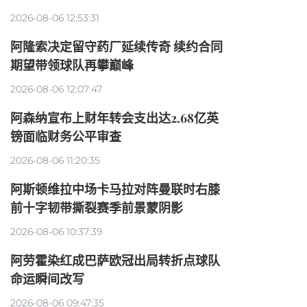
2026-08-06 12:53:31
阿隆索决定留守药厂延续传奇 续约合同
期望带领球队再攀巅峰
2026-08-06 12:07:47
阿森纳宣布上财年转会支出达2.68亿英
镑面临财务公平审查
2026-08-06 11:20:35
阿斯顿维拉中场卡马拉对阵曼联时右膝
前十字韧带撕裂赛季前景蒙阴影
2026-08-06 10:37:39
阿劳霍染红成巴萨欧冠出局转折点球队
命运瞬间改写
2026-08-06 09:47:35