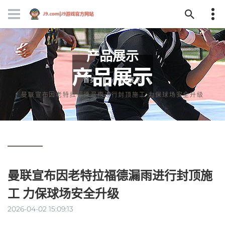
产品展示
首页
产品展示
曼联宣布因老特拉福德漏雨进行封顶施工 力保球场安全升级
曼联宣布因老特拉福德漏雨进行封顶施
工 力保球场安全升级
2026-04-02 15:09:13