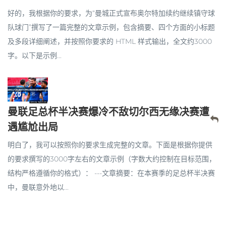
好的，我根据你的要求，为“曼城正式宣布奥尔特加续约继续镇守球
队球门”撰写了一篇完整的文章示例，包含摘要、四个方面的小标题
及多段详细阐述，并按照你要求的 HTML 样式输出，全文约3000
字。以下是示例...
曼联足总杯半决赛爆冷不敌切尔西无缘决赛遭
遇尴尬出局
明白了，我可以按照你的要求生成完整的文章。下面是根据你提供
的要求撰写的3000字左右的文章示例（字数大约控制在目标范围，
结构严格遵循你的格式）： ---文章摘要：在本赛季的足总杯半决赛
中，曼联意外地以...