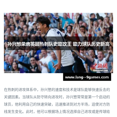
在热刺的进攻体系中，孙兴慜的速度和技术是球队能够快速反击的
关键因素。当球队从防守转向进攻时，孙兴慜常常是第一个启动的
球员，他利用自己的快速突破，迅速推进到对方半场，迫使对方防
线发生变化。此时，他可以根据场上情况选择自己进攻或是传球给