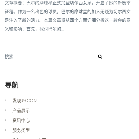
文章摘要：巴尔的摩球星正式加盟切尔西女足，开启了她的新赛季
征程。作为一名出色的球员，巴尔的摩球星的加入无疑为切尔西女
足注入了新的活力。本篇文章将从四个方面详细分析这一转会的意
义和影响：首先，探讨巴尔的...
搜索
导航
发现J9.COM
产品展示
资讯中心
服务类型