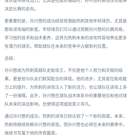
球队提供进攻动力，尤其是在面对强敌时，孙兴慜的表现往往能够
决定比赛的走向。
更重要的是，孙兴慜的成功经验将激励热刺其他年轻球员，尤其是
那些进攻端的新星。年轻球员们可以通过观察孙兴慜的比赛风格，
学习他的技术和战术素养，这将为热刺未来的进攻阵容培养出更多
有潜力的球员，帮助球队在未来的竞争中占据有利位置。
总结：
孙兴慜成为热刺英超队史助攻王，不仅是他个人努力和天赋的结
果，更是他与队友们默契配合的体现。他的进步，尤其是在助攻能
力上的提升，为热刺的进攻注入了新的活力，也让球队在进攻上多
了一份保障。此外，孙兴慜在球队战术体系中的重要地位和他对球
队未来的深远影响，也使得这项成就意义非凡。
通过孙兴慜的成功，热刺的进攻已经达到了一个新的高度。未来，
热刺将继续依赖孙兴慜的表现，而孙兴慜也必将在未来的赛季中，
继续书写属于他的传奇篇章。