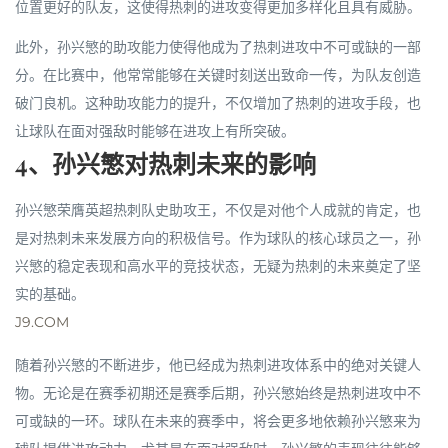
位置更好的队友，这使得热刺的进攻变得更加多样化且具有威胁。
此外，孙兴慜的助攻能力使得他成为了热刺进攻中不可或缺的一部
分。在比赛中，他常常能够在关键时刻送出致命一传，为队友创造
破门良机。这种助攻能力的提升，不仅增加了热刺的进攻手段，也
让球队在面对强敌时能够在进攻上有所突破。
4、孙兴慜对热刺未来的影响
孙兴慜荣膺英超热刺队史助攻王，不仅是对他个人成就的肯定，也
是对热刺未来发展方向的积极信号。作为球队的核心球员之一，孙
兴慜的稳定表现和高水平的竞技状态，无疑为热刺的未来奠定了坚
实的基础。
J9.COM
随着孙兴慜的不断进步，他已经成为热刺进攻体系中的绝对关键人
物。无论是在赛季初期还是赛季后期，孙兴慜始终是热刺进攻中不
可或缺的一环。球队在未来的赛季中，将会更多地依赖孙兴慜来为