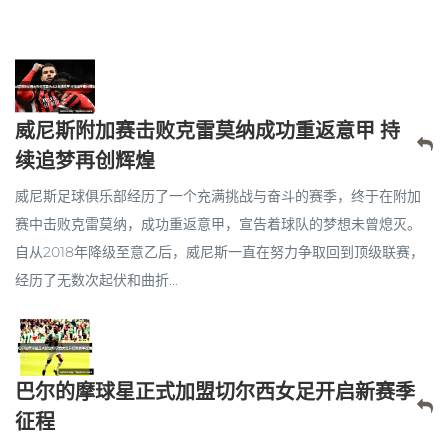
威尼斯附加赛击败克雷莫纳成功重返意甲 持
续追梦再创辉煌
威尼斯足球俱乐部经历了一个充满挑战与奋斗的赛季，终于在附加
赛中击败克雷莫纳，成功重返意甲，宣告着球队的梦想未曾熄灭。
自从2018年降级至意乙后，威尼斯一直在努力争取回到顶级联赛，
经历了无数次起伏和曲折...
巴尔的摩球星正式加盟切尔西女足开启新赛季
征程