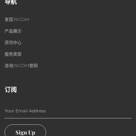
导航
发现J9.COM
产品展示
资讯中心
服务类型
咨询J9.COM官网
订阅
Your Email Address
Sign Up