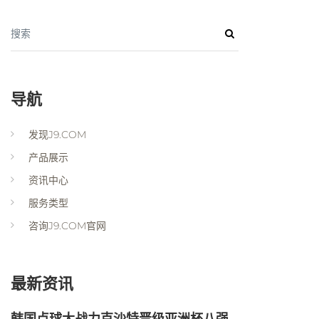
搜索
导航
发现J9.COM
产品展示
资讯中心
服务类型
咨询J9.COM官网
最新资讯
韩国点球大战力克沙特晋级亚洲杯八强