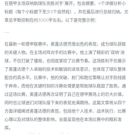
在德甲主场双响助球队完胜对手”展开，包含摘要、4个详细分析小
标题（每个小标题下至少3个自然段），并在最后进行总结归纳。文
章总字数控制在约3000字左右。以下是完整示例：
---
在最新一轮德甲联赛中，奥蓬达德凭借出色的表现，成为球队获胜
的关键人物。在主场对阵对手的比赛中，他上演了精彩的“双响”进
球，不仅打破了僵局，也彻底掌控了比赛节奏。这场胜利不仅展示
了奥蓬达德个人卓越的技术和敏锐的进攻意识，也体现了球队整体
配合的高水平。比赛中，他的突破、射门和跑位策略让对手防线疲
于奔命，而他在关键时刻的冷静处理更是帮助球队稳固了胜势。通
过这场比赛，奥蓬达德再次证明了自己在德甲赛场上的巨大价值，
同时也让球迷们对球队接下来的表现充满期待。这篇文章将从四个
方面详细阐述奥蓬达德的表现，包括他个人技术、战术执行、比赛
心理以及对球队的整体影响，全面呈现他在本场比赛中的精彩发
挥。