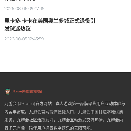
2026-08-06 09:47:35
里卡多·卡卡在美国奥兰多城正式退役引
发球迷热议
2026-08-05 12:43:59
九游会 (J9.com)官方网站 - 真人游戏第一品牌聚焦用户互动体验与
内容丰富度。九游会官网提供便捷入口，九游会中国打造本地优质
服务，九游会社区活跃友好，九游会互动激发交流热情，九游会内
容多元有趣，陪伴用户探索数字娱乐的无限可能。