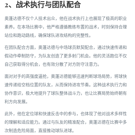
2、战术执行与团队配合
奥蓬达德不仅个人技术出众，他在战术执行上也展现了极高的职业
素养。在本场比赛中，他严格遵循教练布置的战术，时刻保持合理
站位和跑动路线，确保球队进攻结构的完整性。
在团队配合方面，奥蓬达德与中场球员默契配合，通过快速传递和
假动作牵制防守，为队友创造了更多射门机会。他的灵活跑位不仅
自己获取得分机会，也有效分散了对方防守注意力。
面对对手的高强度逼抢，奥蓬达德能够迅速判断球场局势，将球快
速传递给空档位置的队友，从而保持进攻节奏。这种战术执行力和
协作意识，极大地提升了球队整体战斗力，也让比赛局势始终朝有
利方向发展。
此外，他在定位球和快速反击中的参与，也体现了他对战术多样性
的理解和适应能力。通过与队友的精准配合，奥蓬达德在比赛中多
次制造危险局面，直接推动球队进球。