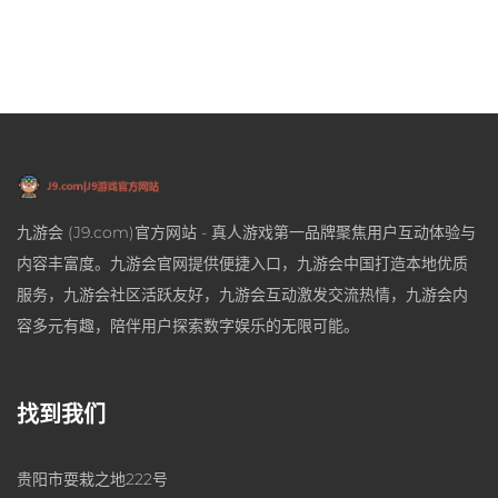
九游会 (J9.com)官方网站 - 真人游戏第一品牌聚焦用户互动体验与
内容丰富度。九游会官网提供便捷入口，九游会中国打造本地优质
服务，九游会社区活跃友好，九游会互动激发交流热情，九游会内
容多元有趣，陪伴用户探索数字娱乐的无限可能。
找到我们
贵阳市耍栽之地222号