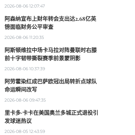
2026-08-06 12:07:47
阿森纳宣布上财年转会支出达2.68亿英
镑面临财务公平审查
2026-08-06 11:20:35
阿斯顿维拉中场卡马拉对阵曼联时右膝
前十字韧带撕裂赛季前景蒙阴影
2026-08-06 10:37:39
阿劳霍染红成巴萨欧冠出局转折点球队
命运瞬间改写
2026-08-06 09:47:35
里卡多·卡卡在美国奥兰多城正式退役引
发球迷热议
2026-08-05 12:43:59