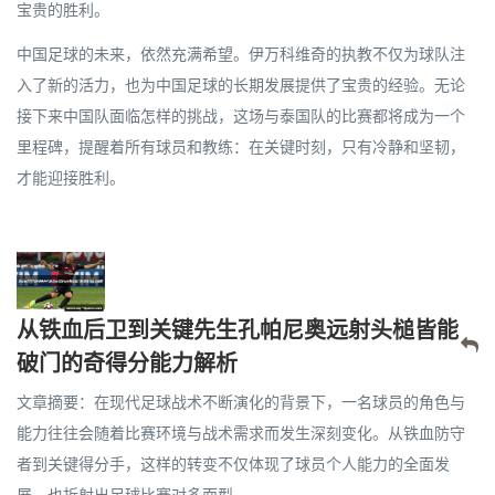
宝贵的胜利。
中国足球的未来，依然充满希望。伊万科维奇的执教不仅为球队注
入了新的活力，也为中国足球的长期发展提供了宝贵的经验。无论
接下来中国队面临怎样的挑战，这场与泰国队的比赛都将成为一个
里程碑，提醒着所有球员和教练：在关键时刻，只有冷静和坚韧，
才能迎接胜利。
从铁血后卫到关键先生孔帕尼奥远射头槌皆能
破门的奇得分能力解析
文章摘要：在现代足球战术不断演化的背景下，一名球员的角色与
能力往往会随着比赛环境与战术需求而发生深刻变化。从铁血防守
者到关键得分手，这样的转变不仅体现了球员个人能力的全面发
展，也折射出足球比赛对多面型...