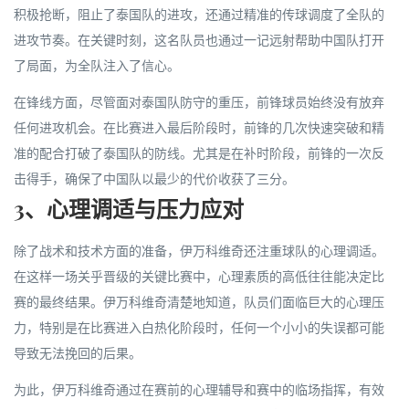
积极抢断，阻止了泰国队的进攻，还通过精准的传球调度了全队的
进攻节奏。在关键时刻，这名队员也通过一记远射帮助中国队打开
了局面，为全队注入了信心。
在锋线方面，尽管面对泰国队防守的重压，前锋球员始终没有放弃
任何进攻机会。在比赛进入最后阶段时，前锋的几次快速突破和精
准的配合打破了泰国队的防线。尤其是在补时阶段，前锋的一次反
击得手，确保了中国队以最少的代价收获了三分。
3、心理调适与压力应对
除了战术和技术方面的准备，伊万科维奇还注重球队的心理调适。
在这样一场关乎晋级的关键比赛中，心理素质的高低往往能决定比
赛的最终结果。伊万科维奇清楚地知道，队员们面临巨大的心理压
力，特别是在比赛进入白热化阶段时，任何一个小小的失误都可能
导致无法挽回的后果。
为此，伊万科维奇通过在赛前的心理辅导和赛中的临场指挥，有效