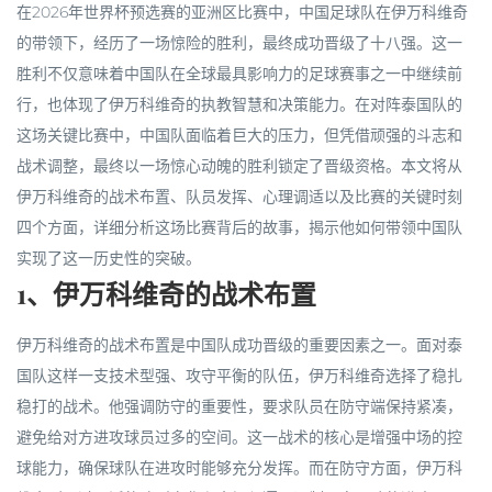
在2026年世界杯预选赛的亚洲区比赛中，中国足球队在伊万科维奇
的带领下，经历了一场惊险的胜利，最终成功晋级了十八强。这一
胜利不仅意味着中国队在全球最具影响力的足球赛事之一中继续前
行，也体现了伊万科维奇的执教智慧和决策能力。在对阵泰国队的
这场关键比赛中，中国队面临着巨大的压力，但凭借顽强的斗志和
战术调整，最终以一场惊心动魄的胜利锁定了晋级资格。本文将从
伊万科维奇的战术布置、队员发挥、心理调适以及比赛的关键时刻
四个方面，详细分析这场比赛背后的故事，揭示他如何带领中国队
实现了这一历史性的突破。
1、伊万科维奇的战术布置
伊万科维奇的战术布置是中国队成功晋级的重要因素之一。面对泰
国队这样一支技术型强、攻守平衡的队伍，伊万科维奇选择了稳扎
稳打的战术。他强调防守的重要性，要求队员在防守端保持紧凑，
避免给对方进攻球员过多的空间。这一战术的核心是增强中场的控
球能力，确保球队在进攻时能够充分发挥。而在防守方面，伊万科