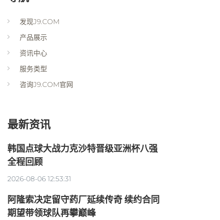
发现J9.COM
产品展示
资讯中心
服务类型
咨询J9.COM官网
最新资讯
韩国点球大战力克沙特晋级亚洲杯八强
全程回顾
2026-08-06 12:53:31
阿隆索决定留守药厂延续传奇 续约合同
期望带领球队再攀巅峰