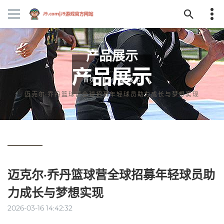
产品展示
首页
产品展示
迈克尔·乔丹篮球营全球招募年轻球员助力成长与梦想实现
迈克尔·乔丹篮球营全球招募年轻球员助
力成长与梦想实现
2026-03-16 14:42:32