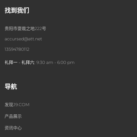
找到我们
贵阳市耍栽之地222号
accursed@att.net
13594780112
礼拜一 - 礼拜六:
9:30 am - 6:00 pm
导航
发现J9.COM
产品展示
资讯中心