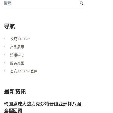
搜索
导航
发现J9.COM
产品展示
资讯中心
服务类型
咨询J9.COM官网
最新资讯
韩国点球大战力克沙特晋级亚洲杯八强
全程回顾