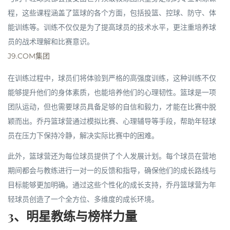
程，这些课程涵盖了篮球的各个方面，包括投篮、控球、防守、体
能训练等。训练不仅仅是为了提高球员的技术水平，更注重培养球
员的战术理解和比赛意识。
J9.COM集团
在训练过程中，球员们将体验到严格的高强度训练，这种训练不仅
能够提升他们的身体素质，也能培养他们的心理韧性。篮球是一项
团队运动，但也需要球员具备足够的自信和毅力，才能在比赛中脱
颖而出。乔丹篮球营通过模拟比赛、心理辅导等手段，帮助年轻球
员在压力下保持冷静，解决实际比赛中的困难。
此外，篮球营还为每位球员提供了个人发展计划。每个球员在营地
期间都会与教练进行一对一的反馈和指导，确保他们的成长路线与
目标能够更加明确。通过这些个性化的成长支持，乔丹篮球营为年
轻球员创造了一个全方位、多维度的成长环境。
3、明星教练与榜样力量