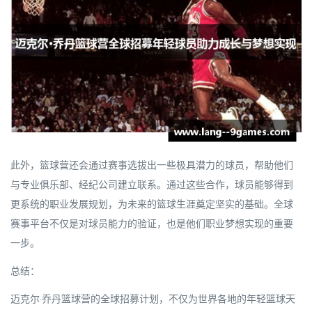
此外，篮球营还会通过赛事选拔出一些极具潜力的球员，帮助他们
与专业俱乐部、经纪公司建立联系。通过这些合作，球员能够得到
更系统的职业发展规划，为未来的篮球生涯奠定坚实的基础。全球
赛事平台不仅是对球员能力的验证，也是他们职业梦想实现的重要
一步。
总结：
迈克尔·乔丹篮球营的全球招募计划，不仅为世界各地的年轻篮球天