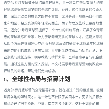
迈克尔·乔丹篮球营全球招募年轻球员，是一项旨在帮助有潜力的年
轻篮球爱好者实现梦想的全球性计划。乔丹，这位篮球界的传奇人
物，深知运动员的成长之路并不容易，尤其是对于那些来自不同国
家和地区、缺乏资源的年轻球员而言。为了帮助这些球员更好地发
展，迈克尔·乔丹篮球营提供了一个专业的训练平台，汇集了全球顶
级的篮球教练和专家，致力于培养出更多的篮球人才。这篇文章将
从四个方面详细阐述迈克尔·乔丹篮球营如何通过全球招募年轻球员
来助力他们的成长与梦想实现：营地的全球性布局与招募计划、专
业训练与成长支持、明星教练与榜样力量、全球赛事平台与机会赋
能。通过这些方面的深入探讨，本文将展示乔丹篮球营如何改变年
轻球员的命运，帮助他们走向成功。
1、全球性布局与招募计划
迈克尔·乔丹篮球营的全球招募计划，旨在通过广泛的覆盖面，吸引
世界各地的篮球天才。这一计划不仅限于美国本土，更多的招募点
和机会已扩展至欧洲、亚洲、南美等多个地区。这种全球化的布