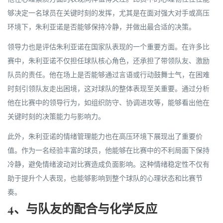
够决定一名球员在关键时刻的发挥，尤其是在面对强大对手或高压
环境下，朱利亚诺是否能够保持冷静，并做出最合适的决策。
领导力也是评估朱利亚诺在国家队表现的一个重要方面。在许多比
赛中，朱利亚诺不仅担任球队核心角色，还承担了带领队友、激励
队员的责任。他在场上是否能够通过言语或行动鼓舞士气，在困难
时刻引领队友走出困境，这对球队的整体表现至关重要。通过分析
他在比赛中的领导行为，如组织防守、协调进攻等，能够看出他在
关键时刻的决策能力与影响力。
此外，朱利亚诺的情绪管理能力也在高压环境下展现出了重要价
值。作为一名经验丰富的球员，他能够在比赛中的不利局面下保持
冷静，避免情绪波动对比赛造成负面影响。这种情绪稳定性不仅有
助于提升个人表现，也能够影响到整个球队的心理状态和比赛节
奏。
4、与队友的配合与化学反应