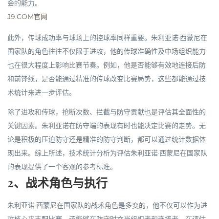
会的能力。
J9.COM官网
此外，传球成功率与球场上的控球率同样重要。朱利亚诺·西蒙尼在
国家队的角色往往不仅限于进攻，他的传球准确性及中场组织能力
也在很大程度上影响比赛节奏。例如，他是否能够有效地连接后防
和前锋线，是否能通过精准的传球改变比赛局势，这些都能通过技
术统计来进一步评估。
除了进攻和传球，抢断次数、拦截与防守贡献也是评估其全面性的
关键因素。朱利亚诺在防守端的表现有时也能决定比赛的走势。无
论是积极的压迫防守还是精准的防守判断，都可以通过统计数据体
现出来。综上所述，技术统计分析为评估朱利亚诺·西蒙尼在国家队
的表现提供了一个客观的参考标准。
2、战术角色与执行
朱利亚诺·西蒙尼在国家队的战术角色是多变的，他不仅可以作为进