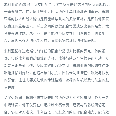
朱利亚诺·西蒙尼与队友的配合与化学反应是评估其国家队表现的另
一重要维度。在足球比赛中，团队协作比单打独斗更加重要。朱利
亚诺的技术和战术能力是否能够与队友的风格互补，是评估他国家
队表现的重要因素。球员之间的默契配合常常决定比赛的胜负，尤
其是在进攻端，朱利亚诺是否能够与队友共同创造机会，协调配
合，展现出强大的化学反应，直接影响着球队的整体表现。
朱利亚诺在进攻端与前锋线的配合常常成为比赛的亮点。他的视
野、传球能力和跑动路线的选择，能够与队友产生很好的互动。特
别是与那些速度快、反应灵敏的前锋之间，朱利亚诺的传球往往能
够送到恰到好处，创造出破门机会。评估朱利亚诺在进攻端与队友
的配合，往往需要关注他的传球路线、选择的时机以及与队友的默
契程度。
除了进攻端，朱利亚诺在防守时的协作能力也不容忽视。作为一名
中场球员，他不仅要在中场控制比赛节奏，还要与后防线密切配
合，协防对方进攻。朱利亚诺与队友之间的防守配合能力，能有效