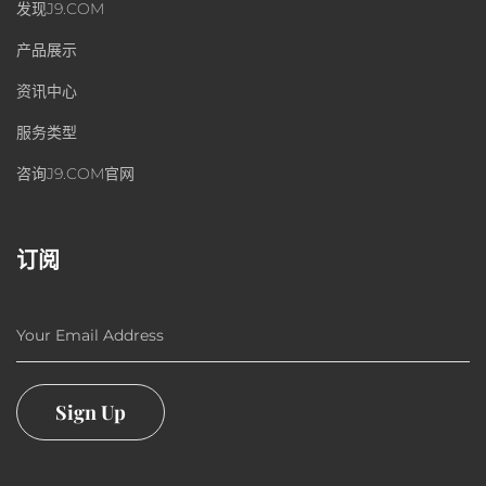
发现J9.COM
产品展示
资讯中心
服务类型
咨询J9.COM官网
订阅
Your Email Address
Sign Up