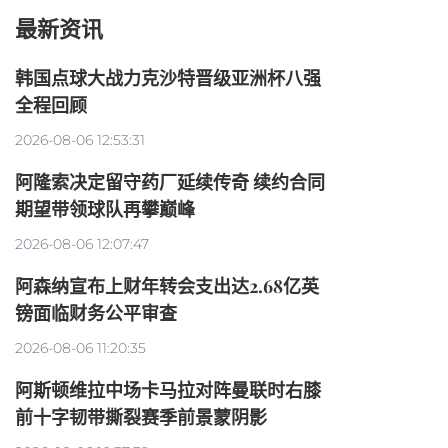
最新资讯
韩国点球大战力克沙特晋级亚洲杯八强
全程回顾
2026-08-06 12:53:31
阿隆索决定留守药厂延续传奇 续约合同
期望带领球队再攀巅峰
2026-08-06 12:07:47
阿森纳宣布上财年转会支出达2.68亿英
镑面临财务公平审查
2026-08-06 11:20:35
阿斯顿维拉中场卡马拉对阵曼联时右膝
前十字韧带撕裂赛季前景蒙阴影