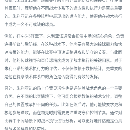
攻核心来支配比赛，还能够在防守时充当组织者和连接者。在评估
其表现时，理解他在不同战术体系下的适应性和执行力是至关重要
的。朱利亚诺在多种阵型中展现出的适应能力，使得他在战术执行
中成为一名不可或缺的球员。
例如，在4-3-3阵型下，朱利亚诺通常会扮演中场的核心角色，负责
连接前锋与后防线。在这种战术下，他需要有强大的控球能力和快
速决策的能力，能够在比赛中迅速调整进攻和防守的节奏。与此同
时，他的传球视野和直传球精度成为了战术执行的关键因素。对于
朱利亚诺的战术执行力的评估，不仅仅依赖于数据统计，更重要的
是他在复杂战术体系中的角色是否能得到有效的发挥。
另外，朱利亚诺的场上位置灵活性也是评估其战术角色的一个重要
方面。在不同的比赛情境下，他可能会根据教练的战术安排，调整
自己的位置或承担不同的任务。比如在落后时，他可能被要求更积
极地参与进攻，而在领先时则需要更注重防守和控制节奏。通过对
比赛中不同场景下的战术执行进行分析，可以更好地评估他是否具
备战术多样性和适应性。