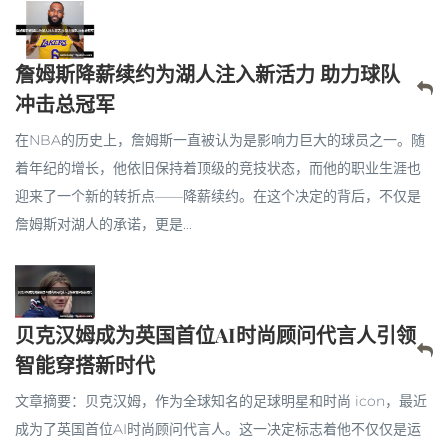
詹姆斯降薪续约为湖人注入新活力 助力球队
冲击总冠军
在NBA的历史上，詹姆斯一直被认为是影响力巨大的球员之一。随
着年纪的增长，他依旧保持着顶级的竞技状态，而他的职业生涯也
迎来了一个新的转折点——降薪续约。在这个决定的背后，不仅是
詹姆斯对湖人的承诺，更是...
贝克汉姆成为英国首位AI时尚顾问代言人引领
智能穿搭新时代
文章摘要：贝克汉姆，作为全球知名的足球明星和时尚 icon，最近
成为了英国首位AI时尚顾问代言人。这一决定标志着他不仅仅是运