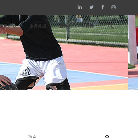
资讯中心
服务类型
咨询J9.COM官网
析
搜索