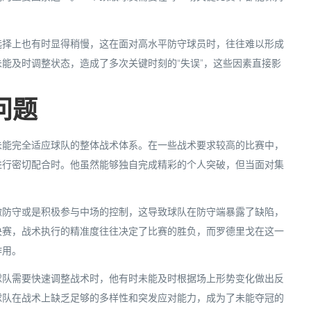
选择上也有时显得稍慢，这在面对高水平防守球员时，往往难以形成
能及时调整状态，造成了多次关键时刻的“失误”，这些因素直接影
问题
未能完全适应球队的整体战术体系。在一些战术要求较高的比赛中，
进行密切配合时。他虽然能够独自完成精彩的个人突破，但当面对集
撤防守或是积极参与中场的控制，这导致球队在防守端暴露了缺陷，
决赛，战术执行的精准度往往决定了比赛的胜负，而罗德里戈在这一
作用。
球队需要快速调整战术时，他有时未能及时根据场上形势变化做出反
球队在战术上缺乏足够的多样性和突发应对能力，成为了未能夺冠的