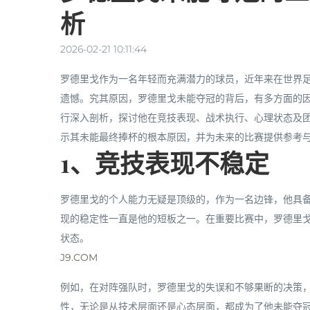
析
2026-02-21 10:11:44
罗德里戈作为一名年轻而充满潜力的球员，近年来在世界
遗憾。究其原因，罗德里戈未能夺冠的背后，有多方面的
行深入剖析，探讨他在竞技表现、战术执行、心理状态及
示其未能最终捧杯的根本原因，并为未来的比赛提供参考
1、竞技表现不稳定
罗德里戈的个人能力无疑是顶级的，作为一名边锋，他具
现的稳定性一直是他的短板之一。在重要比赛中，罗德里
状态。
J9.COM
例如，在对阵强队时，罗德里戈的失误和不够果断的决策
性，无论是从技术层面还是心态层面，都成为了他未能夺