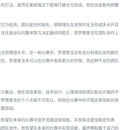
主的打法，虽然在某些情况下能够打破对方防线，但往往会影响到整
得尤为低效。团队配合的缺失，使得球队在进攻时无法形成多点开花
，往往是全队的集体努力决定最终的胜负，而罗德里戈在团队协作上
能达到理想水平。在一些比赛中，罗德里戈没有充分利用队友的跑位
配合，罗德里戈本可以在比赛中发挥更大的作用，而这种不足的团队
可以看出，他在竞技表现、战术执行、心理调适和团队配合方面的不
管罗德里戈的个人天赋不可否认，但他在比赛中的不稳定表现和对高
主要原因。
戈有望在未来的比赛中逐步克服这些短板，并发挥出更加稳定的表
强团队协作，他有望在未来的比赛中实现突破，最终捧起属于自己的