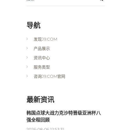
导航
发现J9.COM
产品展示
资讯中心
服务类型
咨询J9.COM官网
最新资讯
韩国点球大战力克沙特晋级亚洲杯八
强全程回顾
2026-08-06 12:53:31