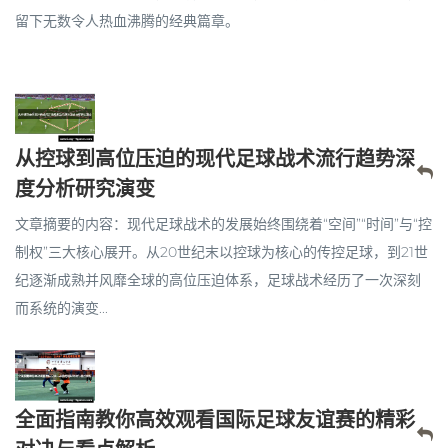
留下无数令人热血沸腾的经典篇章。
从控球到高位压迫的现代足球战术流行趋势深
度分析研究演变
文章摘要的内容：现代足球战术的发展始终围绕着“空间”“时间”与“控
制权”三大核心展开。从20世纪末以控球为核心的传控足球，到21世
纪逐渐成熟并风靡全球的高位压迫体系，足球战术经历了一次深刻
而系统的演变...
全面指南教你高效观看国际足球友谊赛的精彩