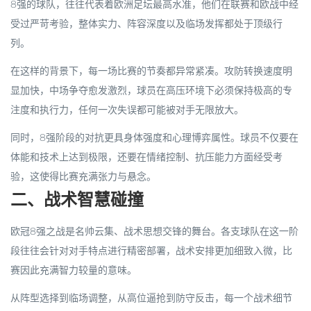
8强的球队，往往代表着欧洲足坛最高水准，他们在联赛和欧战中经
受过严苛考验，整体实力、阵容深度以及临场发挥都处于顶级行
列。
在这样的背景下，每一场比赛的节奏都异常紧凑。攻防转换速度明
显加快，中场争夺愈发激烈，球员在高压环境下必须保持极高的专
注度和执行力，任何一次失误都可能被对手无限放大。
同时，8强阶段的对抗更具身体强度和心理博弈属性。球员不仅要在
体能和技术上达到极限，还要在情绪控制、抗压能力方面经受考
验，这使得比赛充满张力与悬念。
二、战术智慧碰撞
欧冠8强之战是名帅云集、战术思想交锋的舞台。各支球队在这一阶
段往往会针对对手特点进行精密部署，战术安排更加细致入微，比
赛因此充满智力较量的意味。
从阵型选择到临场调整，从高位逼抢到防守反击，每一个战术细节