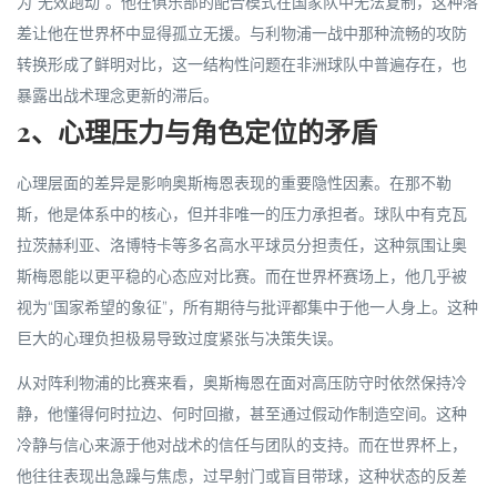
为“无效跑动”。他在俱乐部的配合模式在国家队中无法复制，这种落
差让他在世界杯中显得孤立无援。与利物浦一战中那种流畅的攻防
转换形成了鲜明对比，这一结构性问题在非洲球队中普遍存在，也
暴露出战术理念更新的滞后。
2、心理压力与角色定位的矛盾
心理层面的差异是影响奥斯梅恩表现的重要隐性因素。在那不勒
斯，他是体系中的核心，但并非唯一的压力承担者。球队中有克瓦
拉茨赫利亚、洛博特卡等多名高水平球员分担责任，这种氛围让奥
斯梅恩能以更平稳的心态应对比赛。而在世界杯赛场上，他几乎被
视为“国家希望的象征”，所有期待与批评都集中于他一人身上。这种
巨大的心理负担极易导致过度紧张与决策失误。
从对阵利物浦的比赛来看，奥斯梅恩在面对高压防守时依然保持冷
静，他懂得何时拉边、何时回撤，甚至通过假动作制造空间。这种
冷静与信心来源于他对战术的信任与团队的支持。而在世界杯上，
他往往表现出急躁与焦虑，过早射门或盲目带球，这种状态的反差