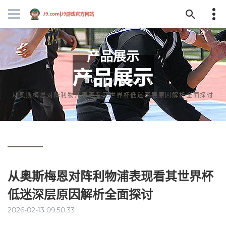
产品展示
首页
产品展示
从奥斯梅恩对阵利物浦表现看其世界杯低迷深层原因解析全面探讨
从奥斯梅恩对阵利物浦表现看其世界杯
低迷深层原因解析全面探讨
2026-02-13 09:50:33