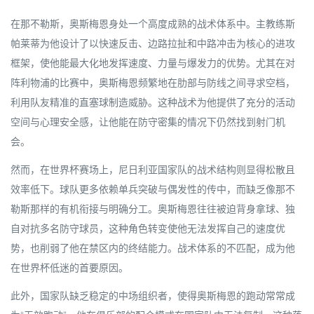
在那不勒斯，奥斯梅恩身处一个高度成熟的战术体系中。主教练斯
帕莱蒂为他设计了以快速反击、边路拉扯和中路冲击为核心的进攻
框架，使他能最大化地发挥速度、力量与爆发力的优势。尤其在对
阵利物浦的比赛中，奥斯梅恩频繁地在肋部与防线之间寻求空档，
利用队友精准的直塞球制造威胁。这种战术为他提供了充分的活动
空间与心理安全感，让他能在防守密集的情况下仍然找到射门机
会。
然而，在世界杯赛场上，尼日利亚国家队的战术结构则显得松散且
效率低下。球队更多依赖单兵突破与偶发性的传中，而缺乏像那不
勒斯那样的有机衔接与明确分工。奥斯梅恩往往被迫背身拿球、独
自对抗多名防守球员，这种角色转变使他无法发挥自己的速度优
势，也削弱了他在禁区内的终结能力。战术体系的不匹配，成为他
在世界杯低迷的首要原因。
此外，国家队缺乏稳定的中场组织者，使得奥斯梅恩的跑动常常成