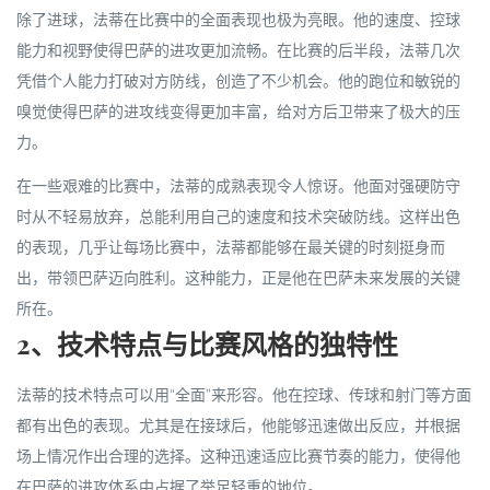
除了进球，法蒂在比赛中的全面表现也极为亮眼。他的速度、控球
能力和视野使得巴萨的进攻更加流畅。在比赛的后半段，法蒂几次
凭借个人能力打破对方防线，创造了不少机会。他的跑位和敏锐的
嗅觉使得巴萨的进攻线变得更加丰富，给对方后卫带来了极大的压
力。
在一些艰难的比赛中，法蒂的成熟表现令人惊讶。他面对强硬防守
时从不轻易放弃，总能利用自己的速度和技术突破防线。这样出色
的表现，几乎让每场比赛中，法蒂都能够在最关键的时刻挺身而
出，带领巴萨迈向胜利。这种能力，正是他在巴萨未来发展的关键
所在。
2、技术特点与比赛风格的独特性
法蒂的技术特点可以用“全面”来形容。他在控球、传球和射门等方面
都有出色的表现。尤其是在接球后，他能够迅速做出反应，并根据
场上情况作出合理的选择。这种迅速适应比赛节奏的能力，使得他
在巴萨的进攻体系中占据了举足轻重的地位。