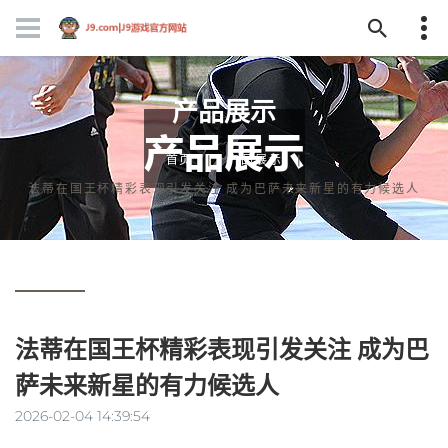
产品展示
首页
产品展示
法蒂在国王杯精彩表现引发关注 成为巴萨未来新星的有力候选人
法蒂在国王杯精彩表现引发关注 成为巴
萨未来新星的有力候选人
2026-02-04 14:39:54