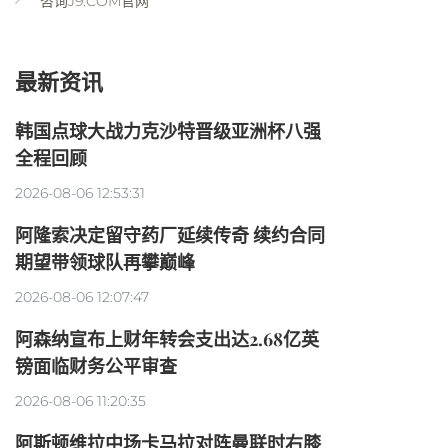
咨询J9.COM官网
最新资讯
韩国点球大战力克沙特晋级亚洲杯八强
全程回顾
2026-08-06 12:53:31
阿隆索决定留守药厂延续传奇 续约合同
期望带领球队再攀巅峰
2026-08-06 12:07:47
阿森纳宣布上财年转会支出达2.68亿英
镑面临财务公平审查
2026-08-06 11:20:35
阿斯顿维拉中场卡马拉对阵曼联时右膝