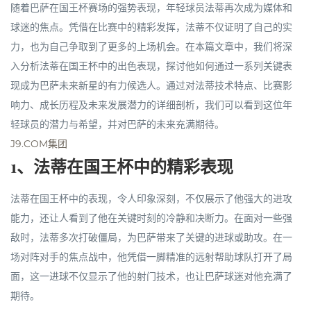
随着巴萨在国王杯赛场的强势表现，年轻球员法蒂再次成为媒体和
球迷的焦点。凭借在比赛中的精彩发挥，法蒂不仅证明了自己的实
力，也为自己争取到了更多的上场机会。在本篇文章中，我们将深
入分析法蒂在国王杯中的出色表现，探讨他如何通过一系列关键表
现成为巴萨未来新星的有力候选人。通过对法蒂技术特点、比赛影
响力、成长历程及未来发展潜力的详细剖析，我们可以看到这位年
轻球员的潜力与希望，并对巴萨的未来充满期待。
J9.COM集团
1、法蒂在国王杯中的精彩表现
法蒂在国王杯中的表现，令人印象深刻，不仅展示了他强大的进攻
能力，还让人看到了他在关键时刻的冷静和决断力。在面对一些强
敌时，法蒂多次打破僵局，为巴萨带来了关键的进球或助攻。在一
场对阵对手的焦点战中，他凭借一脚精准的远射帮助球队打开了局
面，这一进球不仅显示了他的射门技术，也让巴萨球迷对他充满了
期待。