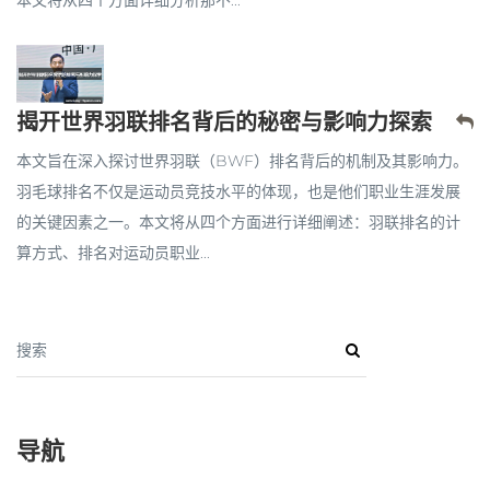
揭开世界羽联排名背后的秘密与影响力探索
本文旨在深入探讨世界羽联（BWF）排名背后的机制及其影响力。
羽毛球排名不仅是运动员竞技水平的体现，也是他们职业生涯发展
的关键因素之一。本文将从四个方面进行详细阐述：羽联排名的计
算方式、排名对运动员职业...
搜索
导航