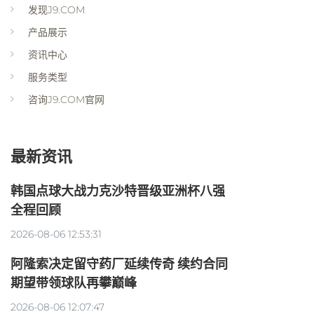
发现J9.COM
产品展示
资讯中心
服务类型
咨询J9.COM官网
最新资讯
韩国点球大战力克沙特晋级亚洲杯八强
全程回顾
2026-08-06 12:53:31
阿隆索决定留守药厂延续传奇 续约合同
期望带领球队再攀巅峰
2026-08-06 12:07:47