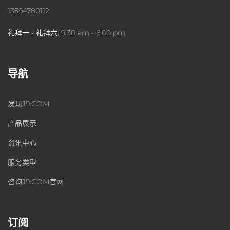
13594780112
礼拜一 - 礼拜六:
9:30 am - 6:00 pm
导航
发现J9.COM
产品展示
资讯中心
服务类型
咨询J9.COM官网
订阅