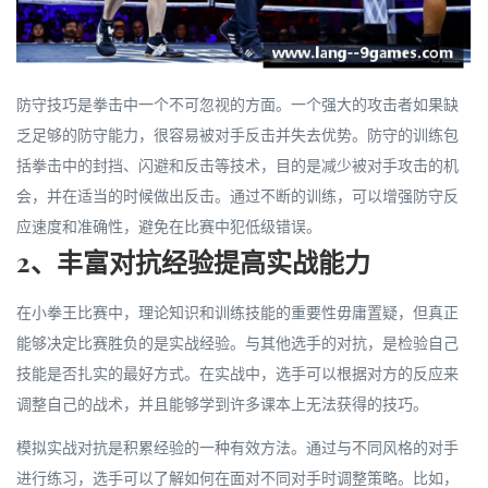
防守技巧是拳击中一个不可忽视的方面。一个强大的攻击者如果缺
乏足够的防守能力，很容易被对手反击并失去优势。防守的训练包
括拳击中的封挡、闪避和反击等技术，目的是减少被对手攻击的机
会，并在适当的时候做出反击。通过不断的训练，可以增强防守反
应速度和准确性，避免在比赛中犯低级错误。
2、丰富对抗经验提高实战能力
在小拳王比赛中，理论知识和训练技能的重要性毋庸置疑，但真正
能够决定比赛胜负的是实战经验。与其他选手的对抗，是检验自己
技能是否扎实的最好方式。在实战中，选手可以根据对方的反应来
调整自己的战术，并且能够学到许多课本上无法获得的技巧。
模拟实战对抗是积累经验的一种有效方法。通过与不同风格的对手
进行练习，选手可以了解如何在面对不同对手时调整策略。比如，