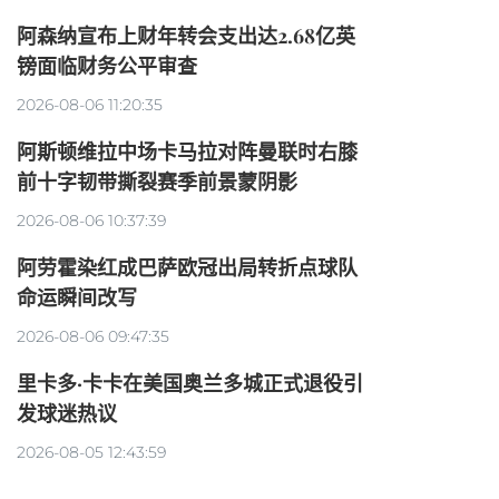
阿森纳宣布上财年转会支出达2.68亿英
镑面临财务公平审查
2026-08-06 11:20:35
阿斯顿维拉中场卡马拉对阵曼联时右膝
前十字韧带撕裂赛季前景蒙阴影
2026-08-06 10:37:39
阿劳霍染红成巴萨欧冠出局转折点球队
命运瞬间改写
2026-08-06 09:47:35
里卡多·卡卡在美国奥兰多城正式退役引
发球迷热议
2026-08-05 12:43:59