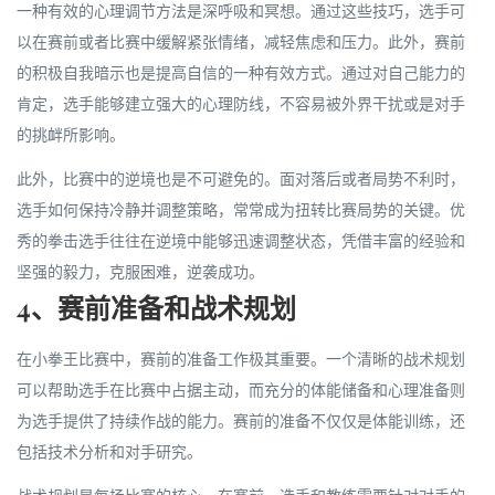
一种有效的心理调节方法是深呼吸和冥想。通过这些技巧，选手可
以在赛前或者比赛中缓解紧张情绪，减轻焦虑和压力。此外，赛前
的积极自我暗示也是提高自信的一种有效方式。通过对自己能力的
肯定，选手能够建立强大的心理防线，不容易被外界干扰或是对手
的挑衅所影响。
此外，比赛中的逆境也是不可避免的。面对落后或者局势不利时，
选手如何保持冷静并调整策略，常常成为扭转比赛局势的关键。优
秀的拳击选手往往在逆境中能够迅速调整状态，凭借丰富的经验和
坚强的毅力，克服困难，逆袭成功。
4、赛前准备和战术规划
在小拳王比赛中，赛前的准备工作极其重要。一个清晰的战术规划
可以帮助选手在比赛中占据主动，而充分的体能储备和心理准备则
为选手提供了持续作战的能力。赛前的准备不仅仅是体能训练，还
包括技术分析和对手研究。