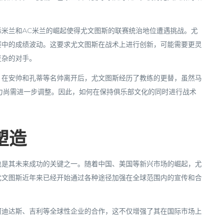
米兰和AC米兰的崛起使得尤文图斯的联赛统治地位遭遇挑战。尤
赛中的成绩波动。这要求尤文图斯在战术上进行创新，可能需要更灵
复杂的对手。
。在安帅和孔蒂等名帅离开后，尤文图斯经历了教练的更替，虽然马
力尚需进一步调整。因此，如何在保持俱乐部文化的同时进行战术
塑造
也是其未来成功的关键之一。随着中国、美国等新兴市场的崛起，尤
尤文图斯近年来已经开始通过各种途径加强在全球范围内的宣传和合
阿迪达斯、吉利等全球性企业的合作，这不仅增强了其在国际市场上