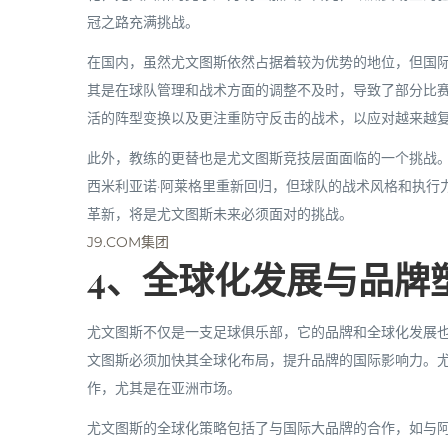
冠之路充满挑战。
在国内，虽然尤文图斯依然占据着较为优势的地位，但国际
其是在球队管理和战术方面的调整不及时，导致了部分比
活的阵型变换以及更注重防守反击的战术，以应对越来越
此外，教练的更替也是尤文图斯竞技层面面临的一个挑战
西米利亚诺·阿莱格里重新回归，但球队的战术风格和执行
革新，将是尤文图斯未来必须面对的挑战。
J9.COM集团
4、全球化发展与品牌
尤文图斯不仅是一支足球俱乐部，它的品牌和全球化发展
文图斯必须加快其全球化布局，提升品牌的国际影响力。
作，尤其是在亚洲市场。
尤文图斯的全球化策略包括了与国际大品牌的合作，如与