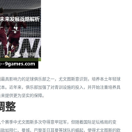
利最具影响力的足球俱乐部之一，尤文图斯意识到，培养本土年轻球
成本。近年来，俱乐部加强了对青训设施的投入，并开始注重培养具
未来提供更为坚实的保障。
调整
几个赛季中尤文图斯多次夺得意甲冠军，但随着国际足坛格局的变
强敌如拜仁、曼城、巴黎圣日耳曼等球队的崛起，使得尤文图斯的欧