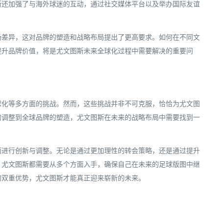
斯还加强了与海外球迷的互动，通过社交媒体平台以及举办国际友谊
场差异，这对品牌的塑造和战略布局提出了更高要求。如何在不同文
提升品牌价值，将是尤文图斯未来全球化过程中需要解决的重要问
球化等多方面的挑战。然而，这些挑战并非不可克服，恰恰为尤文图
的调整到全球品牌的塑造，尤文图斯在未来的战略布局中需要找到一
面进行创新与调整。无论是通过更加理性的转会策略，还是通过提升
，尤文图斯都需要从多个方面入手，确保自己在未来的足球版图中继
的双重优势，尤文图斯才能真正迎来崭新的未来。