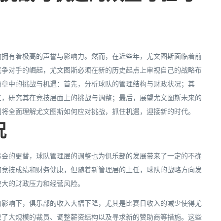
内拥有着极高的声誉与影响力。然而，在近些年，尤文图斯面临着前
竞争对手的崛起，尤文图斯必须在新的历史起点上审视自己的战略布
篇章中的挑战与机遇：首先，分析球队的管理结构与财政状况；其
三，研究其在竞技层面上的挑战与调整；最后，展望尤文图斯未来的
们将全面理解尤文图斯如何应对挑战，抓住机遇，迎接新的时代。
况
事会的更替，球队管理层的调整也为俱乐部的发展带来了一定的不确
的竞技成绩和财务健康，但随着新管理层的上任，球队的战略方向发
较大的财政压力和经营风险。
的影响下，俱乐部的收入大幅下降，尤其是比赛日收入的减少使得尤
取了大规模的裁员、调整薪资结构以及寻求新的赞助商等措施。这些