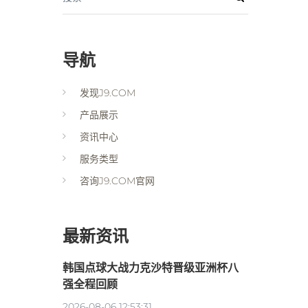
导航
发现J9.COM
产品展示
资讯中心
服务类型
咨询J9.COM官网
最新资讯
韩国点球大战力克沙特晋级亚洲杯八
强全程回顾
2026-08-06 12:53:31