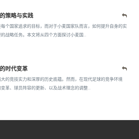
的策略与实践
是每个国家追求的目标，而对于小麦国家队而言，如何提升自身的实
战略任务。本文将从四个方面探讨小麦国...
的时代变革
强大的竞技实力和深厚的历史底蕴。然而，在现代足球的竞争环境
革、球员阵容的更新、以及战术理念的调整...