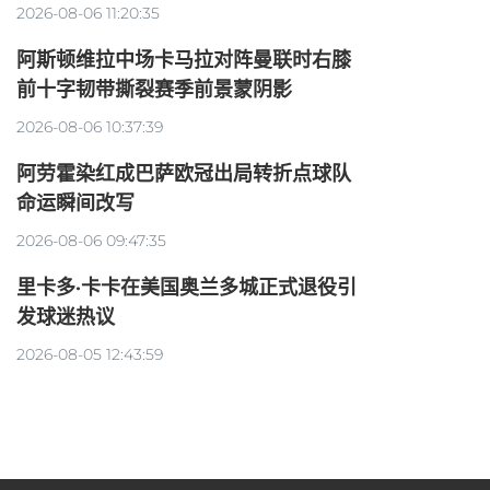
2026-08-06 11:20:35
阿斯顿维拉中场卡马拉对阵曼联时右膝
前十字韧带撕裂赛季前景蒙阴影
2026-08-06 10:37:39
阿劳霍染红成巴萨欧冠出局转折点球队
命运瞬间改写
2026-08-06 09:47:35
里卡多·卡卡在美国奥兰多城正式退役引
发球迷热议
2026-08-05 12:43:59