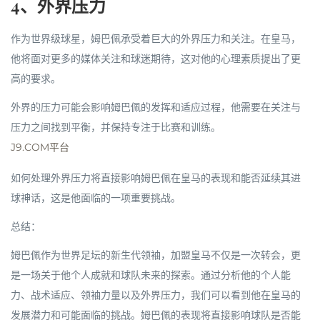
4、外界压力
作为世界级球星，姆巴佩承受着巨大的外界压力和关注。在皇马，
他将面对更多的媒体关注和球迷期待，这对他的心理素质提出了更
高的要求。
外界的压力可能会影响姆巴佩的发挥和适应过程，他需要在关注与
压力之间找到平衡，并保持专注于比赛和训练。
J9.COM平台
如何处理外界压力将直接影响姆巴佩在皇马的表现和能否延续其进
球神话，这是他面临的一项重要挑战。
总结：
姆巴佩作为世界足坛的新生代领袖，加盟皇马不仅是一次转会，更
是一场关于他个人成就和球队未来的探索。通过分析他的个人能
力、战术适应、领袖力量以及外界压力，我们可以看到他在皇马的
发展潜力和可能面临的挑战。姆巴佩的表现将直接影响球队是否能