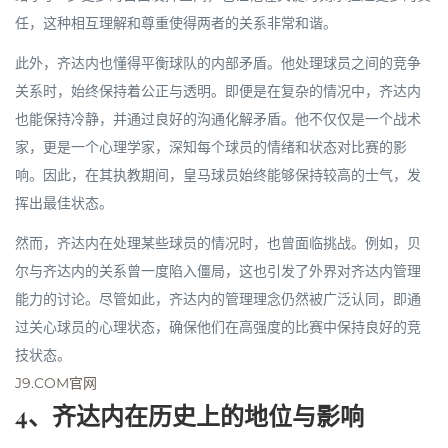
任，这种相互理解和尊重使得两者的关系非常和谐。
此外，齐达内也懂得平衡球队的内部矛盾。他处理球员之间的竞争
关系时，始终保持着公正与透明。即便是在复杂的情况中，齐达内
也能保持冷静，并通过良好的沟通化解矛盾。他不仅仅是一个战术
家，更是一个心理学家，深知每个球员的情绪和状态对比赛的影
响。因此，在其执教期间，皇马球员始终能够保持较高的士气，发
挥出最佳状态。
然而，齐达内在处理某些球员的情况时，也曾面临挑战。例如，贝
尔与齐达内的关系曾一度陷入僵局，这也引发了外界对齐达内管理
能力的讨论。尽管如此，齐达内的管理理念仍然被广泛认同，即通
过关心球员的心理状态，确保他们在高强度的比赛中保持良好的竞
技状态。
J9.COM官网
4、齐达内在历史上的地位与影响