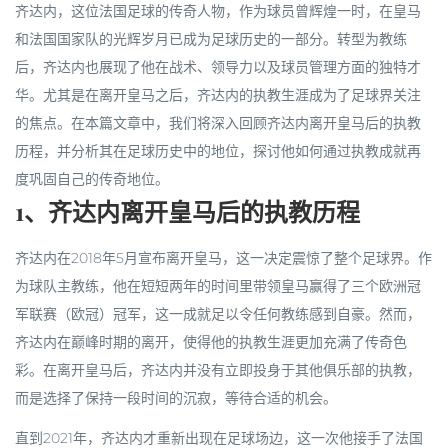
齐达内，这位法国足球的传奇人物，作为球员曾辉煌一时，在皇马
和法国国家队的光辉岁月已成为足球历史的一部分。转型为教练
后，齐达内也展现了他在战术、领导力以及球员管理方面的独特才
华。尤其是在离开皇马之后，齐达内的执教生涯成为了足球界关注
的焦点。在本篇文章中，我们将深入回顾齐达内离开皇马后的执教
历程，并分析其在足球历史中的地位，探讨他如何通过执教成就再
度巩固自己的传奇地位。
1、齐达内离开皇马后的执教历程
齐达内在2018年5月宣布离开皇马，这一决定震惊了整个足球界。作
为球队主教练，他在短短两年的时间里带领皇马赢得了三个欧洲冠
军联赛（欧冠）冠军，这一成就足以令任何教练感到自豪。然而，
齐达内在巅峰时期的离开，使得他的执教生涯更加充满了传奇色
彩。在离开皇马后，齐达内并没有立即投身于其他俱乐部的执教，
而是选择了保持一段时间的沉寂，等待合适的机会。
直到2021年，齐达内才重新出现在足球场边，这一次他接手了法国