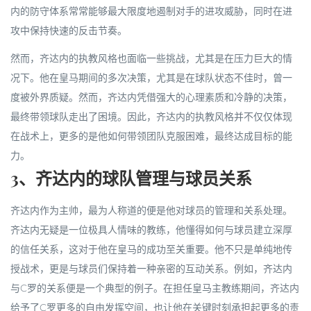
内的防守体系常常能够最大限度地遏制对手的进攻威胁，同时在进
攻中保持快速的反击节奏。
然而，齐达内的执教风格也面临一些挑战，尤其是在压力巨大的情
况下。他在皇马期间的多次决策，尤其是在球队状态不佳时，曾一
度被外界质疑。然而，齐达内凭借强大的心理素质和冷静的决策，
最终带领球队走出了困境。因此，齐达内的执教风格并不仅仅体现
在战术上，更多的是他如何带领团队克服困难，最终达成目标的能
力。
3、齐达内的球队管理与球员关系
齐达内作为主帅，最为人称道的便是他对球员的管理和关系处理。
齐达内无疑是一位极具人情味的教练，他懂得如何与球员建立深厚
的信任关系，这对于他在皇马的成功至关重要。他不只是单纯地传
授战术，更是与球员们保持着一种亲密的互动关系。例如，齐达内
与C罗的关系便是一个典型的例子。在担任皇马主教练期间，齐达内
给予了C罗更多的自由发挥空间，也让他在关键时刻承担起更多的责