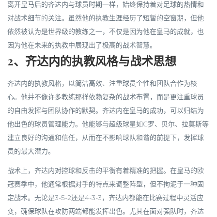
离开皇马后的齐达内与球员时期一样，始终保持着对足球的热情和
对战术细节的关注。虽然他的执教生涯经历了短暂的空窗期，但他
依然被认为是世界级的教练之一，不仅是因为他在皇马的成就，也
因为他在未来的执教中展现出了极高的战术智慧。
2、齐达内的执教风格与战术思想
齐达内的执教风格，以简洁高效、注重球员个性和团队合作为核
心。他并不像许多教练那样依赖复杂的战术布置，而是更注重球员
的自由发挥与团队协作的默契。齐达内在皇马的成功，可以归结为
他出色的球员管理能力。他能够与超级球星如C罗、贝尔、拉莫斯等
建立良好的沟通和信任，从而在不影响球队和谐的前提下，发挥球
员的最大潜力。
战术上，齐达内对控球和反击的平衡有着精准的把握。在皇马的欧
冠赛季中，他通常根据对手的特点来调整阵型，但不拘泥于一种固
定战术。无论是3-5-2还是4-3-3，齐达内都能在比赛过程中灵活应
变，确保球队在攻防两端都能发挥出色。尤其在面对强队时，齐达