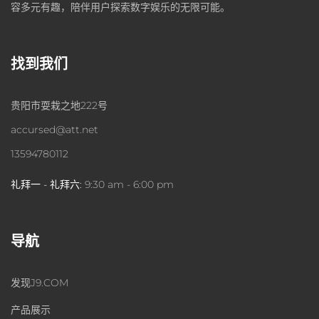
容多元有趣，陪伴用户探索数字娱乐的无限可能。
找到我们
贵阳市耍栽之地222号
accursed@att.net
13594780112
礼拜一 - 礼拜六:
9:30 am - 6:00 pm
导航
发现J9.COM
产品展示