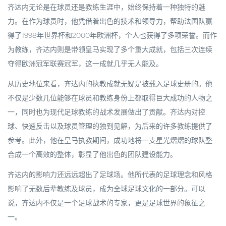
齐达内无论是在球员还是教练生涯中，始终保持着一种独特的魅
力。在作为球员时，他凭借着出色的技术和领导力，帮助法国队赢
得了1998年世界杯和2000年欧洲杯，个人也获得了多项荣誉。而作
为教练，齐达内则是带领皇马实现了多个重大成就，包括三次连续
夺得欧洲冠军联赛冠军，这一成就几乎无人能及。
从历史地位来看，齐达内的执教成就无疑是被载入足球史册的。他
不仅是少数几位能够在球员和教练身份上都取得巨大成功的人物之
一，同时也为现代足球教练的战术发展做出了贡献。齐达内对控
球、快速反击以及球员管理的独到见解，为后来的许多教练提供了
参考。此外，他在皇马执教期间，成功地将一支星光熠熠的球队整
合成一个高效的整体，彰显了他出色的团队建设能力。
齐达内的影响力还远远超出了足球场。他所代表的足球理念和风格
影响了无数后辈教练及球员，成为全球足球文化的一部分。可以
说，齐达内不仅是一个足球战术的专家，更是足球世界的象征之
一。