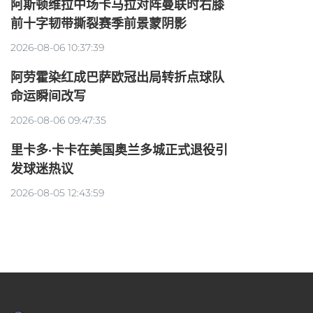
阿斯顿维拉中场卡马拉对阵曼联时右膝
前十字韧带撕裂赛季前景蒙阴影
2026-08-06 10:37:39
阿劳霍染红成巴萨欧冠出局转折点球队
命运瞬间改写
2026-08-06 09:47:35
里卡多·卡卡在美国奥兰多城正式退役引
发球迷热议
2026-08-05 12:43:59