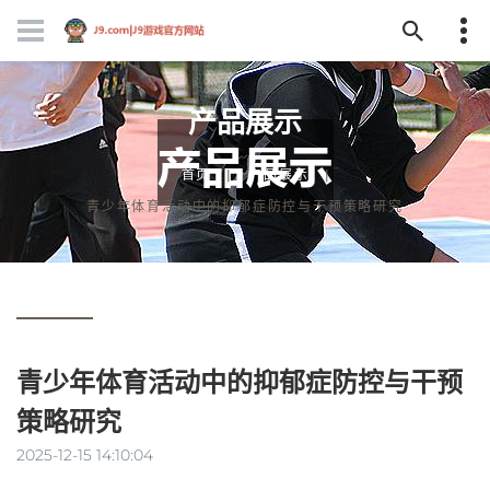
产品展示
首页
产品展示
青少年体育活动中的抑郁症防控与干预策略研究
青少年体育活动中的抑郁症防控与干预
策略研究
2025-12-15 14:10:04