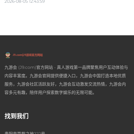
2026-08-05 12:43:59
九游会 (J9.com)官方网站 - 真人游戏第一品牌聚焦用户互动体验与
内容丰富度。九游会官网提供便捷入口，九游会中国打造本地优质
服务，九游会社区活跃友好，九游会互动激发交流热情，九游会内
容多元有趣，陪伴用户探索数字娱乐的无限可能。
找到我们
贵阳市耍栽之地222号