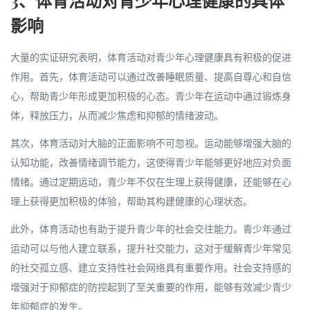
3、体育活动对青少年心理健康的具体
影响
大量的实证研究表明，体育活动对青少年心理健康具有积极的促进
作用。首先，体育活动可以通过改善睡眠质量、提高自尊心和自信
心，帮助青少年形成更加积极的心态。青少年在运动中通过锻炼身
体，释放压力，从而减少焦虑和抑郁的情绪波动。
其次，体育活动对大脑的正面影响不可忽视。运动能够增强大脑的
认知功能，改善情绪调节能力，这使得青少年能够更好地应对负面
情绪。通过定期运动，青少年不仅在生理上获得健康，还能够在心
理上获得更加积极的体验，帮助其构建健康的心理状态。
此外，体育活动也有助于提升青少年的社会交往能力。青少年通过
运动可以与他人建立联系，提升社交能力，这对于缓解青少年常见
的社交孤立感、建立支持性社会网络具有重要作用。社会支持感的
增强对于抑郁症的防控起到了至关重要的作用，能够有效减少青少
年抑郁症的发生。